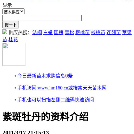
显示
供应热搜：
法桐
白蜡
国槐
雪松
樱桃苗
核桃苗
连翘苗
苹果
苗
桂花
0
•
今日最新苗木求购信息
条
•
手机访问:www.hm160.cn或搜索天天苗木网
•
手机也可以扫描左侧二维码快速访问
紫斑牡丹的资料介绍
2011/3/17 21:15:13