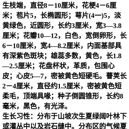
生枝端，直径8－10厘米，花梗4－6厘
米；苞片5，长椭圆形；萼片(4一)5，淡
黄绿色，近圆形，长约3厘米，宽3—3.8
厘米；花瓣10—12，白色，宽倒卵形，长
6－10厘米，宽4—8.2厘米，内面基部具
有深紫色斑块；雄蕊多数，黄色，长1.8
—2.5厘米；花盘杯状，革质，包围心
皮；心皮5—7，密被黄色短硬毛。瞢荚长
2－4厘米，直径约1.5厘米，密被黄色短
柔毛，顶端具喙；种子倒圆锥形，长约8
毫米，黑色，有光泽。
生长习性：
分布于山坡次生夏绿阔叶林下
或灌丛中以及岩石缝中。分布区的气候夏