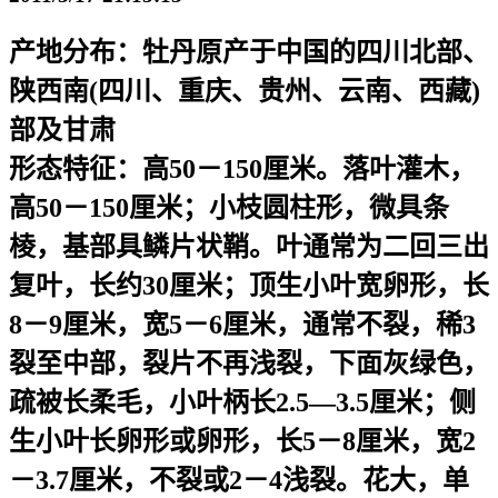
产地分布：
牡丹原产于中国的四川北部、
陕西南(四川、重庆、贵州、云南、西藏)
部及甘肃
形态特征：
高50－150厘米。落叶灌木，
高50－150厘米；小枝圆柱形，微具条
棱，基部具鳞片状鞘。叶通常为二回三出
复叶，长约30厘米；顶生小叶宽卵形，长
8－9厘米，宽5－6厘米，通常不裂，稀3
裂至中部，裂片不再浅裂，下面灰绿色，
疏被长柔毛，小叶柄长2.5—3.5厘米；侧
生小叶长卵形或卵形，长5－8厘米，宽2
－3.7厘米，不裂或2－4浅裂。花大，单