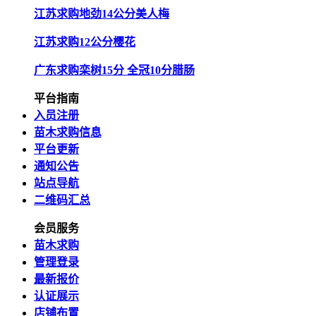
江苏求购地劲14公分美人梅
江苏求购12公分樱花
广东求购栾树15分 全冠10分腊肠
平台指南
入员注册
苗木求购信息
平台更新
通知公告
站点导航
二维码汇总
会员服务
苗木求购
管理登录
最新报价
认证展示
店铺布置