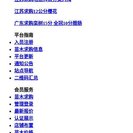
江苏求购12公分樱花
广东求购栾树15分 全冠10分腊肠
平台指南
入员注册
苗木求购信息
平台更新
通知公告
站点导航
二维码汇总
会员服务
苗木求购
管理登录
最新报价
认证展示
店铺布置
苗木价格