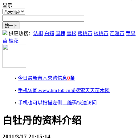
显示
供应热搜：
法桐
白蜡
国槐
雪松
樱桃苗
核桃苗
连翘苗
苹果
苗
桂花
0
•
今日最新苗木求购信息
条
•
手机访问:www.hm160.cn或搜索天天苗木网
•
手机也可以扫描左侧二维码快速访问
白牡丹的资料介绍
2011/3/17 21:15:14