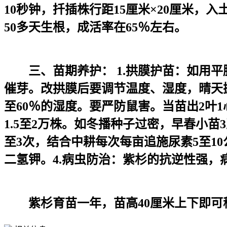
10秒钟，扦插株行距15厘米×20厘米，
50多天生根，成活率在65％左右。
三、苗期养护： 1.拱膜护苗：如用平
催芽。改拱膜后要调节温度、湿度，晴天掀
至60％的湿度。要严防鼠害。当苗出2叶
1.5至2万株。如冬播种子过密，早春小苗3
至3次，结合中耕每次每亩追施尿素5至10
二氢钾。4.病虫防治：紫杉的抗逆性强
紫杉育苗一年，苗高40厘米上下即可移