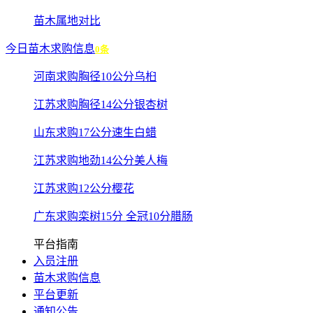
苗木属地对比
今日苗木求购信息
0条
河南求购胸径10公分乌桕
江苏求购胸径14公分银杏树
山东求购17公分速生白蜡
江苏求购地劲14公分美人梅
江苏求购12公分樱花
广东求购栾树15分 全冠10分腊肠
平台指南
入员注册
苗木求购信息
平台更新
通知公告