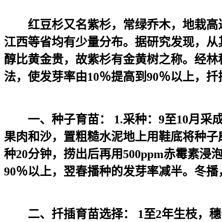
红豆杉又名紫杉，常绿乔木，地栽高达2
江西等省均有少量分布。据研究发现，从
醇比黄金贵，故紫杉有金黄树之称。经林
法，使发芽率由10％提高到90％以上，
一、种子育苗： 1.采种：9至10月
果肉和沙，置粗糙水泥地上用鞋底将种子磨
种20分钟，捞出后再用500ppm赤霉素
90％以上，翌春播种的发芽率减半。冬
二、扦插育苗选择： 1至2年生枝，穗长取1