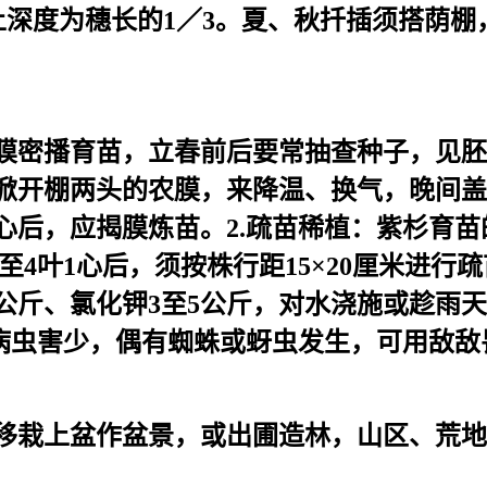
入土深度为穗长的1／3。夏、秋扦插须搭荫棚
膜密播育苗，立春前后要常抽查种子，见胚
开棚两头的农膜，来降温、换气，晚间盖平
1心后，应揭膜炼苗。2.疏苗稀植：紫杉育
至4叶1心后，须按株行距15×20厘米进行
公斤、氯化钾3至5公斤，对水浇施或趁雨天
，病虫害少，偶有蜘蛛或蚜虫发生，可用敌
栽上盆作盆景，或出圃造林，山区、荒地造