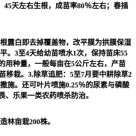
，45天左右生根，成苗率80％左右；春插
根露白即去掉覆盖物，改平膜为拱膜保湿
。3至4天给幼苗喷水1次，保持苗床55
苗的用种量，一般每亩在5公斤左右，产苗
疏苗移栽。3.除草追肥：5至7月要中耕除草2
撒施。还可叶片喷施0.25％的尿素与磷酸
敌畏、乐果一类农药喷杀防治。
林亩栽200株。