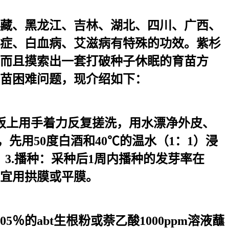
藏、黑龙江、吉林、湖北、四川、广西、
症、白血病、艾滋病有特殊的功效。紫杉
而且摸索出一套打破种子休眠的育苗方
育苗困难问题，现介绍如下：
板上用手着力反复搓洗，用水漂净外皮、
先用50度白酒和40℃的温水（1：1）浸
。3.播种：采种后1周内播种的发芽率在
方宜用拱膜或平膜。
％的abt生根粉或萘乙酸1000ppm溶液蘸