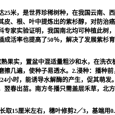
5米，是世界珍稀树种，在我国云南、西
其皮、根、叶中提炼出的紫杉醇，对防治癌
科专家实验证明，我国南北均可种植此树，
扦插成活率也提高了50％，解决了发展紫杉
采成熟果实，置盆中混适量粗沙和水，在洗衣
擦几遍，使种子易透水。2.浸种：播种前，
浸泡24小时，能诱导水解酶的产生，促其萌发
播，翌春出苗。南方冬播只需盖层禾草，北
5厘米左右，穗叶修剪2／3，基端用0.05