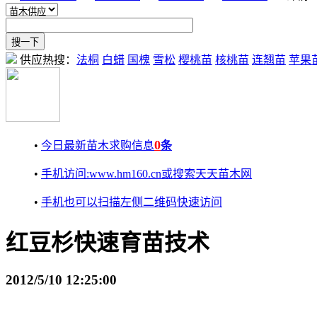
供应热搜：
法桐
白蜡
国槐
雪松
樱桃苗
核桃苗
连翘苗
苹果
0
•
今日最新苗木求购信息
条
•
手机访问:www.hm160.cn或搜索天天苗木网
•
手机也可以扫描左侧二维码快速访问
红豆杉快速育苗技术
2012/5/10 12:25:00