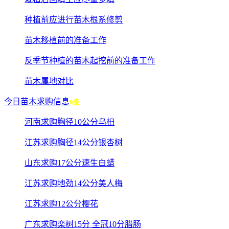
种植前应进行苗木根系修剪
苗木移植前的准备工作
反季节种植的苗木起挖前的准备工作
苗木属地对比
今日苗木求购信息
0条
河南求购胸径10公分乌桕
江苏求购胸径14公分银杏树
山东求购17公分速生白蜡
江苏求购地劲14公分美人梅
江苏求购12公分樱花
广东求购栾树15分 全冠10分腊肠