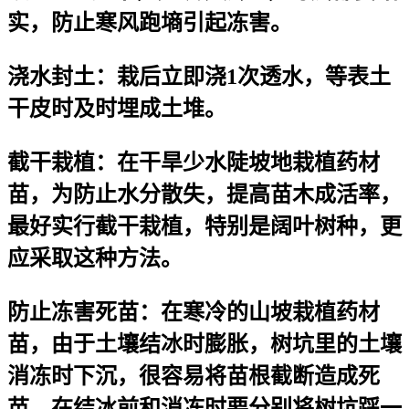
实，防止寒风跑墒引起冻害。
浇水封土：栽后立即浇1次透水，等表土
干皮时及时埋成土堆。
截干栽植：在干旱少水陡坡地栽植药材
苗，为防止水分散失，提高苗木成活率，
最好实行截干栽植，特别是阔叶树种，更
应采取这种方法。
防止冻害死苗：在寒冷的山坡栽植药材
苗，由于土壤结冰时膨胀，树坑里的土壤
消冻时下沉，很容易将苗根截断造成死
苗。在结冰前和消冻时要分别将树坑踩一