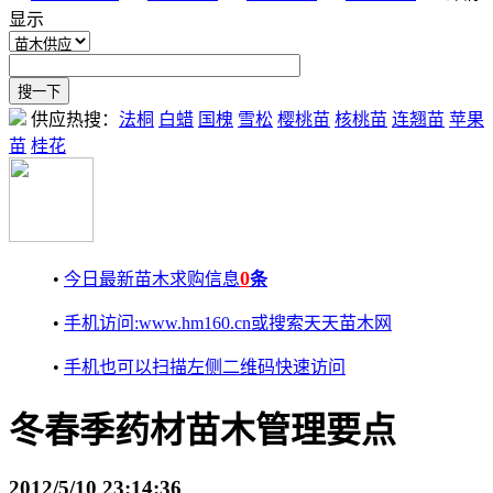
显示
供应热搜：
法桐
白蜡
国槐
雪松
樱桃苗
核桃苗
连翘苗
苹果
苗
桂花
0
•
今日最新苗木求购信息
条
•
手机访问:www.hm160.cn或搜索天天苗木网
•
手机也可以扫描左侧二维码快速访问
冬春季药材苗木管理要点
2012/5/10 23:14:36