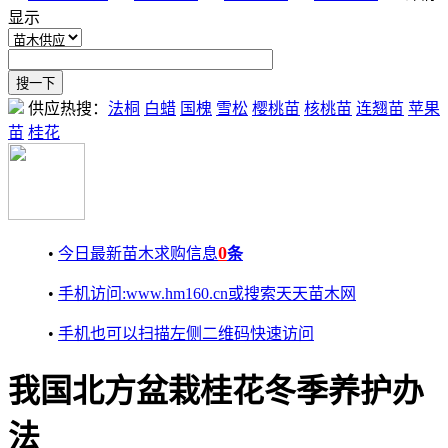
显示
供应热搜：
法桐
白蜡
国槐
雪松
樱桃苗
核桃苗
连翘苗
苹果
苗
桂花
0
•
今日最新苗木求购信息
条
•
手机访问:www.hm160.cn或搜索天天苗木网
•
手机也可以扫描左侧二维码快速访问
我国北方盆栽桂花冬季养护办
法