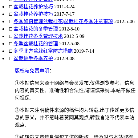
□
盆栽桂花养护技巧
2011-3-24
□
盆栽桂花养护技巧
2017-7-17
□
冬季如何管理盆栽桂花|盆栽桂花冬季注意事项
2012-5-06
□
盆栽桂花的冬季管理
2012-5-10
□
盆栽桂花冬季管理技术
2012-5-09
□
冬季盆栽桂花的管理
2012-5-08
□
冬季北方盆栽红掌防冻措施
2019-7-14
□
盆栽佛手冬季养护
2012-9-08
版权与免责声明
：
①本站信息来源于网络与会员发布,仅供浏览参考，信息
内容的真实性、准确性和合法性,请谨慎采纳.本站不做任
何担保.
②本站未注明稿件来源的稿件均为转载,出于传递更多信
息的意义，并不意味着赞同其观点,转载言论不代表本站
观点.
③如转载文章信息侵犯了您的版权，请及时与本站取得