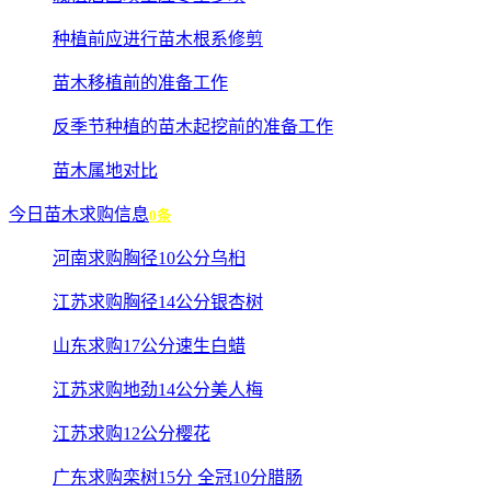
种植前应进行苗木根系修剪
苗木移植前的准备工作
反季节种植的苗木起挖前的准备工作
苗木属地对比
今日苗木求购信息
0条
河南求购胸径10公分乌桕
江苏求购胸径14公分银杏树
山东求购17公分速生白蜡
江苏求购地劲14公分美人梅
江苏求购12公分樱花
广东求购栾树15分 全冠10分腊肠