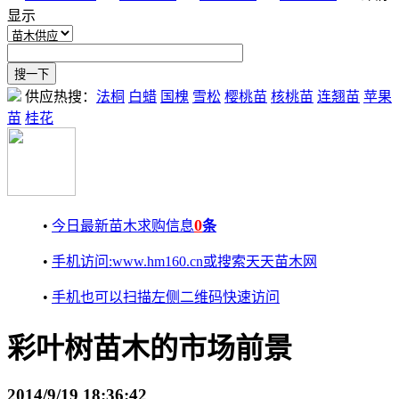
显示
供应热搜：
法桐
白蜡
国槐
雪松
樱桃苗
核桃苗
连翘苗
苹果
苗
桂花
0
•
今日最新苗木求购信息
条
•
手机访问:www.hm160.cn或搜索天天苗木网
•
手机也可以扫描左侧二维码快速访问
彩叶树苗木的市场前景
2014/9/19 18:36:42