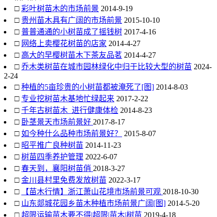
□
彩叶树苗木的市场前景
2014-9-19
□
贵州苗木具有广阔的市场前景
2015-10-10
□
普普通通的小树苗成了摇钱树
2017-4-16
□
网络上卖樱花树苗的店家
2014-4-27
□
高大的早樱树苗木下茶友品茗
2014-4-27
□
乔木类树苗在城市园林绿化中归于比较大型的树苗
2024-
2-24
□
种植的5亩珍贵的小树苗都被淹死了[图]
2014-8-03
□
专业挖树苗木基地忙绿起来
2017-2-22
□
千年古树苗木_进行健康体检
2014-8-23
□
卧茎景天市场前景好
2017-8-17
□
如今种什么品种市场前景好？
2015-8-07
□
昭平推广良种树苗
2014-11-23
□
树苗四季养护管理
2022-6-07
□
春天到，襄阳树苗俏
2018-3-27
□
金川县村里免费发放树苗
2022-3-17
□
【苗木行情】浙江萧山花境市场前景可观
2018-10-30
□
山东郯城花园乡苗木种植市场前景广阔[图]
2014-5-20
□
超限运输苗木要不得|超限|苗木|树苗
2019-4-18