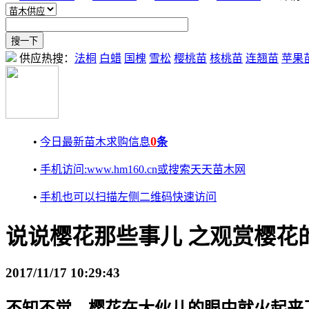
供应热搜：
法桐
白蜡
国槐
雪松
樱桃苗
核桃苗
连翘苗
苹果
0
•
今日最新苗木求购信息
条
•
手机访问:www.hm160.cn或搜索天天苗木网
•
手机也可以扫描左侧二维码快速访问
说说樱花那些事儿 之观赏樱花
2017/11/17 10:29:43
不知不觉，樱花在大伙儿的眼中就火起来