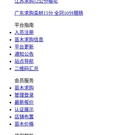
江苏求购12公分樱花
广东求购栾树15分 全冠10分腊肠
平台指南
入员注册
苗木求购信息
平台更新
通知公告
站点导航
二维码汇总
会员服务
苗木求购
管理登录
最新报价
认证展示
店铺布置
苗木价格