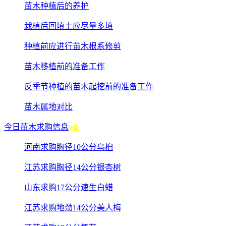
苗木种植后的养护
栽植后回填土应尽量多填
种植前应进行苗木根系修剪
苗木移植前的准备工作
反季节种植的苗木起挖前的准备工作
苗木属地对比
今日苗木求购信息
0条
河南求购胸径10公分乌桕
江苏求购胸径14公分银杏树
山东求购17公分速生白蜡
江苏求购地劲14公分美人梅