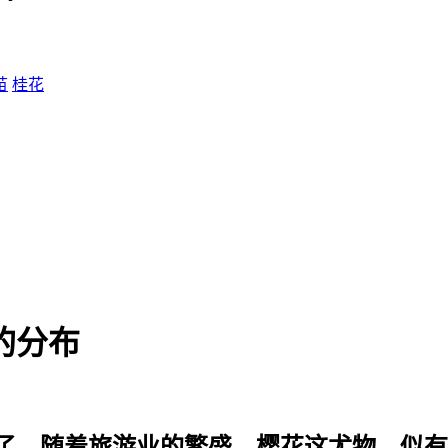
苗
桂花
的分布
了。随着旅游业的繁盛，樱花这尤物，似有