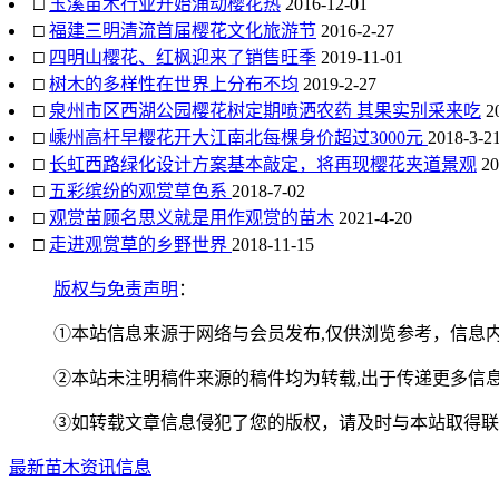
□
玉溪苗木行业开始涌动樱花热
2016-12-01
□
福建三明清流首届樱花文化旅游节
2016-2-27
□
四明山樱花、红枫迎来了销售旺季
2019-11-01
□
树木的多样性在世界上分布不均
2019-2-27
□
泉州市区西湖公园樱花树定期喷洒农药 其果实别采来吃
20
□
嵊州高杆早樱花开大江南北每棵身价超过3000元
2018-3-2
□
长虹西路绿化设计方案基本敲定，将再现樱花夹道景观
20
□
五彩缤纷的观赏草色系
2018-7-02
□
观赏苗顾名思义就是用作观赏的苗木
2021-4-20
□
走进观赏草的乡野世界
2018-11-15
版权与免责声明
：
①本站信息来源于网络与会员发布,仅供浏览参考，信息内
②本站未注明稿件来源的稿件均为转载,出于传递更多信息
③如转载文章信息侵犯了您的版权，请及时与本站取得联
最新苗木资讯信息