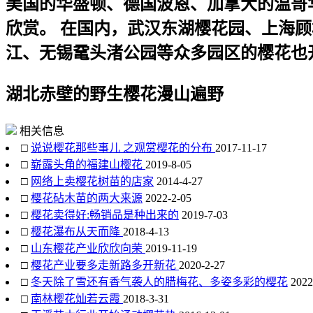
美国的华盛顿、德国波恩、加拿大的温哥
欣赏。 在国内，武汉东湖樱花园、上海
江、无锡鼋头渚公园等众多园区的樱花也
湖北赤壁的野生樱花漫山遍野
相关信息
□
说说樱花那些事儿 之观赏樱花的分布
2017-11-17
□
崭露头角的福建山樱花
2019-8-05
□
网络上卖樱花树苗的店家
2014-4-27
□
樱花砧木苗的两大来源
2022-2-05
□
樱花卖得好:畅销品是种出来的
2019-7-03
□
樱花瀑布从天而降
2018-4-13
□
山东樱花产业欣欣向荣
2019-11-19
□
樱花产业要多走新路多开新花
2020-2-27
□
冬天除了雪还有香气袭人的腊梅花、多姿多彩的樱花
2022
□
南林樱花灿若云霞
2018-3-31