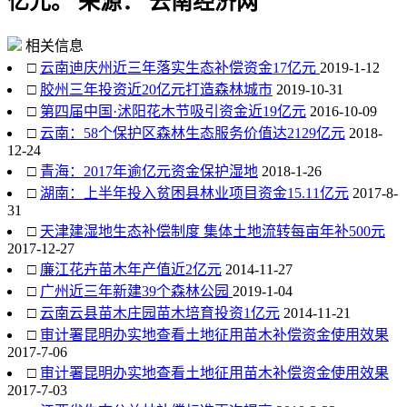
亿元。 来源： 云南经济网
相关信息
□
云南迪庆州近三年落实生态补偿资金17亿元
2019-1-12
□
胶州三年投资近20亿元打造森林城市
2019-10-31
□
第四届中国·沭阳花木节吸引资金近19亿元
2016-10-09
□
云南：58个保护区森林生态服务价值达2129亿元
2018-
12-24
□
青海：2017年逾亿元资金保护湿地
2018-1-26
□
湖南：上半年投入贫困县林业项目资金15.11亿元
2017-8-
31
□
天津建湿地生态补偿制度 集体土地流转每亩年补500元
2017-12-27
□
廉江花卉苗木年产值近2亿元
2014-11-27
□
广州近三年新建39个森林公园
2019-1-04
□
云南云县苗木庄园苗木培育投资1亿元
2014-11-21
□
审计署昆明办实地查看土地征用苗木补偿资金使用效果
2017-7-06
□
审计署昆明办实地查看土地征用苗木补偿资金使用效果
2017-7-03