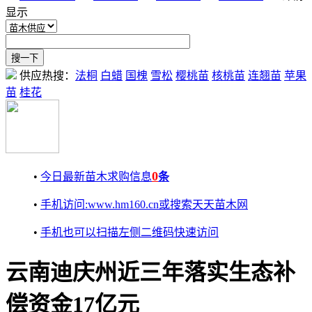
显示
供应热搜：
法桐
白蜡
国槐
雪松
樱桃苗
核桃苗
连翘苗
苹果
苗
桂花
0
•
今日最新苗木求购信息
条
•
手机访问:www.hm160.cn或搜索天天苗木网
•
手机也可以扫描左侧二维码快速访问
云南迪庆州近三年落实生态补
偿资金17亿元