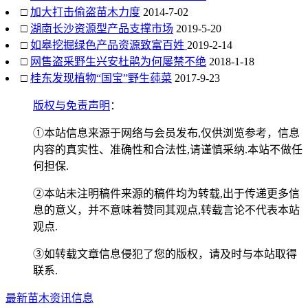
□
加大打击偷盗苗木力度
2014-7-02
□
湖南长沙资源型产品支撑市场
2019-5-20
□
如皋挖掘绿色产品资源致富百姓
2019-2-14
□
网售盗采野生兴安杜鹃为何屡禁不绝
2018-1-18
□
桂东发现植物“国宝”野生莼菜
2017-9-23
版权与免责声明
：
①本站信息来源于网络与会员发布,仅供浏览参考，信息
内容的真实性、准确性和合法性,请谨慎采纳.本站不做任
何担保.
②本站未注明稿件来源的稿件均为转载,出于传递更多信
息的意义，并不意味着赞同其观点,转载言论不代表本站
观点.
③如转载文章信息侵犯了您的版权，请及时与本站取得
联系.
最新苗木资讯信息