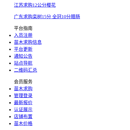
江苏求购12公分樱花
广东求购栾树15分 全冠10分腊肠
平台指南
入员注册
苗木求购信息
平台更新
通知公告
站点导航
二维码汇总
会员服务
苗木求购
管理登录
最新报价
认证展示
店铺布置
苗木价格