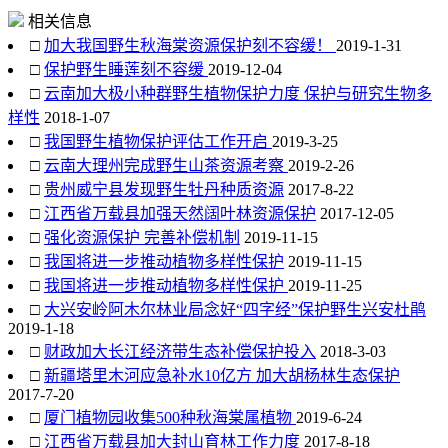
相关信息
□
加大我国野生秋海棠资源保护刻不容缓！
2019-1-31
□
保护野生睡莲刻不容缓
2019-12-04
□
云南加大极小种群野生植物保护力度 保护与研究生物多
样性
2018-1-07
□
我国野生植物保护评估工作开启
2019-3-25
□
云南大理州完成野生山茶资源考察
2019-2-26
□
贵州威宁县发现野生牡丹种质资源
2017-8-22
□
江西省万载县加强天然阔叶林资源保护
2017-12-05
□
强化资源保护 完善补偿机制
2019-11-15
□
我国将进一步推动植物多样性保护
2019-11-15
□
我国将进一步推动植物多样性保护
2019-11-25
□
大兴安岭阿木尔林业局念好“四字经”保护野生兴安杜鹃
2019-1-18
□
财政加大长江经济带生态补偿保护投入
2018-3-03
□
新疆塔里木河应急补水10亿方 加大胡杨林生态保护
2017-7-20
□
厦门植物园收集500种秋海棠属植物
2019-6-24
□
江西省万载县加大封山育林工作力度
2017-8-18