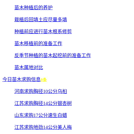
苗木种植后的养护
栽植后回填土应尽量多填
种植前应进行苗木根系修剪
苗木移植前的准备工作
反季节种植的苗木起挖前的准备工作
苗木属地对比
今日苗木求购信息
0条
河南求购胸径10公分乌桕
江苏求购胸径14公分银杏树
山东求购17公分速生白蜡
江苏求购地劲14公分美人梅