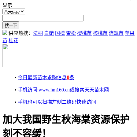
显示
供应热搜：
法桐
白蜡
国槐
雪松
樱桃苗
核桃苗
连翘苗
苹果
苗
桂花
0
•
今日最新苗木求购信息
条
•
手机访问:www.hm160.cn或搜索天天苗木网
•
手机也可以扫描左侧二维码快速访问
加大我国野生秋海棠资源保护
刻不容缓！