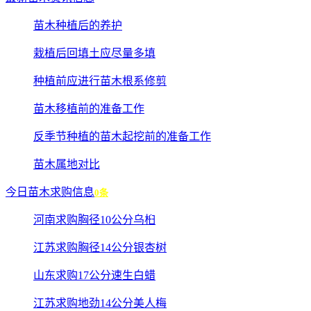
苗木种植后的养护
栽植后回填土应尽量多填
种植前应进行苗木根系修剪
苗木移植前的准备工作
反季节种植的苗木起挖前的准备工作
苗木属地对比
今日苗木求购信息
0条
河南求购胸径10公分乌桕
江苏求购胸径14公分银杏树
山东求购17公分速生白蜡
江苏求购地劲14公分美人梅