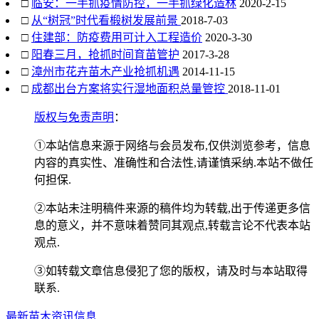
□
临安：一手抓疫情防控，一手抓绿化造林
2020-2-15
□
从“树冠”时代看椴树发展前景
2018-7-03
□
住建部：防疫费用可计入工程造价
2020-3-30
□
阳春三月，抢抓时间育苗管护
2017-3-28
□
漳州市花卉苗木产业抢抓机遇
2014-11-15
□
成都出台方案将实行湿地面积总量管控
2018-11-01
版权与免责声明
：
①本站信息来源于网络与会员发布,仅供浏览参考，信息
内容的真实性、准确性和合法性,请谨慎采纳.本站不做任
何担保.
②本站未注明稿件来源的稿件均为转载,出于传递更多信
息的意义，并不意味着赞同其观点,转载言论不代表本站
观点.
③如转载文章信息侵犯了您的版权，请及时与本站取得
联系.
最新苗木资讯信息