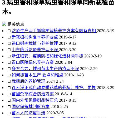
3.病虫害和除草病虫害和除草同新栽植苗
木。
相关信息
□
防疫生产两手抓椴树栽植养护方案有图有真相
2020-3-19
□
新栽植椴树夏季养护要点
2019-6-17
□
进口椴树栽植与养护管理
2017-9-12
□
山东临沂防疫养护两不误
2020-3-30
□
浙江临安：疫情防控和绿化造林两手抓
2020-3-19
□
青山医院绿化养护方案
2020-2-04
□
多方合力，嵊州苗木生产防疫两不误
2020-2-29
□
如何抓苗木生产 要点和难点
2019-11-23
□
栽植后的养护管理
2024-2-24
□
连云港正式启动春季花草的栽植、养护、更换
2018-3-29
□
苗圃杂草综合防治方案
2018-6-14
□
国内外常见椴树品种汇总
2017-8-15
□
国家储备林制度方案
2016-2-25
□
苗木人的防疫手册
2020-3-05