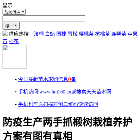
显示
供应热搜：
法桐
白蜡
国槐
雪松
樱桃苗
核桃苗
连翘苗
苹果
苗
桂花
0
•
今日最新苗木求购信息
条
•
手机访问:www.hm160.cn或搜索天天苗木网
•
手机也可以扫描左侧二维码快速访问
防疫生产两手抓椴树栽植养护
方案有图有真相