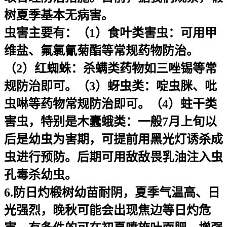
树夏季基本无病害。
虫害主要有：（1）食叶类害虫：可用甲
维盐、氟氯氰菊酯等常规药物防治。
（2）红蜘蛛：杀螨类药物如三唑锡等常
规防治即可。（3）蚜虫类：啶虫脒、吡
虫啉等药物常规防治即可。（4）蛀干类
害虫，特别是木蠹蛾类：一般7月上旬以
后是幼虫为害期，可提前用黑光灯诱杀成
虫进行预防。后期可用敌敌畏乳油注入虫
孔毒杀幼虫。
6.防日灼椴树幼苗耐阴，夏季气温高、日
光强烈，晚秋可能会出现焦边等日灼危