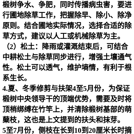
椴树争水、争肥，同时传播病虫害，要进
行圃地除草工作，把握除早、除小、除净
原则。结合圃地实际情况，选择合适的除
草方式，建议以人工或机械除草为主。
（2）松土：降雨或灌溉结束后，可结合
中耕松土与除草同步进行，增强土壤通气
性。松土可以透气，维护墒情，有利于根
系生长。
4.夏、冬季修剪与扶架4至5月份，为保证
椴树中央领导干的顶端优势，需要及时将
顶梢绑缚在竹竿上，并清除椴树基部的萌
蘖枝，这也是上文提到的扶头和抹芽。
5至7月份，侧枝在长到10到20厘米长时摘