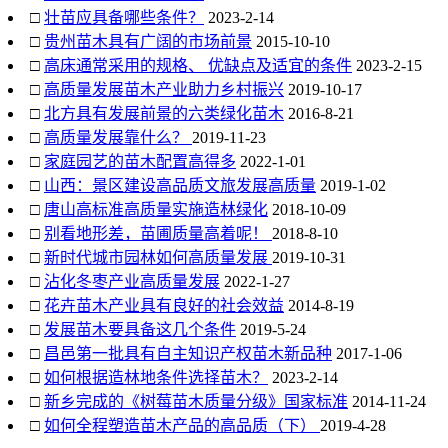
□
壮苗应具备哪些条件？
2023-2-14
□
贵州苗木具有广阔的市场前景
2015-10-10
□
高床通常采用的规格、 优缺点及适宜的条件
2023-2-15
□
高质量发展苗木产业助力乡村振兴
2019-10-17
□
北方具有发展前景的六类绿化苗木
2016-8-21
□
高质量发展靠什么？
2019-11-23
□
家庭园艺的苗木配置高得多
2022-1-01
□
山西：景区建设高品质文旅发展高质量
2019-1-02
□
唐山高标准高质量实施造林绿化
2018-10-09
□
别看地形差，苗圃质量高着呢！
2018-8-10
□
新时代城市园林如何高质量发展
2019-10-31
□
沾化冬枣产业高质量发展
2022-1-27
□
花卉苗木产业具有良好的社会效益
2014-8-19
□
发展苗木要具备这几个条件
2019-5-24
□
昌邑第一批具有自主知识产权苗木新品种
2017-1-06
□
如何根据造林地条件选择苗木？
2023-2-14
□
新乡完成的《树莓苗木质量分级》国家标准
2014-11-24
□
如何全程塑造苗木产品的高品质（下）
2019-4-28