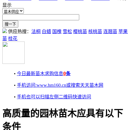
显示
供应热搜：
法桐
白蜡
国槐
雪松
樱桃苗
核桃苗
连翘苗
苹果
苗
桂花
0
•
今日最新苗木求购信息
条
•
手机访问:www.hm160.cn或搜索天天苗木网
•
手机也可以扫描左侧二维码快速访问
高质量的园林苗木应具有以下
条件