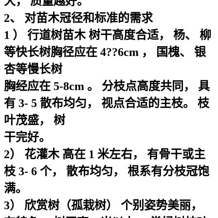
大， 质量越好。
2、 对苗木冠径和标准的需求
1 ） 行道树苗木 树干高度合适， 杨、 柳
等快长树胸径应在 4??6cm ， 国槐、 银
杏等慢长树
胸经应在 5-8cm 。 分枝点高度共同， 具
有 3- 5 散布均匀， 视点合适的主枝。 枝
叶茂盛， 树
干完好。
2） 花灌木 高在 1 米左右， 有骨干或主
枝 3- 6 个， 散布均匀， 根系有分枝冠饱
满。
3） 欣赏树（孤栽树） 个别姿势美丽，