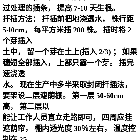
过处理的插条， 提高 7-10 天生根。
扦插方法： 扦插前把地浇透水， 株行距
5-l0cm， 每平方米插 200 株。 插时将 2
个芽插入
土中， 留一个芽在土上(插入 2/3) ； 如果
穗短全部插入， 上部只露一个芽。 插完
速浇透
水。 现在生产中多半采取封闭扦插法，
要架设二层遮荫棚。 第一层 50-60cm
高， 第二层以
能让工作人员直立走路即可， 四周应挂
遮荫帘， 棚内透光度 30％左右， 温度控
制在 25-