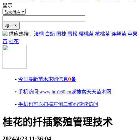
显示
供应热搜：
法桐
白蜡
国槐
雪松
樱桃苗
核桃苗
连翘苗
苹果
苗
桂花
0
•
今日最新苗木求购信息
条
•
手机访问:www.hm160.cn或搜索天天苗木网
•
手机也可以扫描左侧二维码快速访问
桂花的扦插繁殖管理技术
2024/4/23 11:36:04