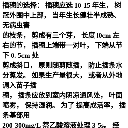
插穗的选择： 插穗应选 10-15 年生， 树
冠外围中上部， 当年生长健壮半成熟、
无病虫害
的枝条， 剪成有三个芽， 长度 l0cm 左
右的节， 插穗上端带一对叶， 下端从节
下 0. 5cm 处
剪成斜口， 原则随剪随插， 防止插条水
分蒸发。 如果生产量很大， 或者从外地
调入苗子插
穗， 插条应放到室内阴凉通风处， 叶面
喷雾， 保持湿润。 为了 提高成活率， 插
条基部用
200-300mg/L 萘乙酸溶液处理 3-5s。 经