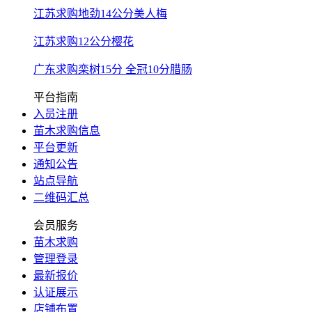
江苏求购地劲14公分美人梅
江苏求购12公分樱花
广东求购栾树15分 全冠10分腊肠
平台指南
入员注册
苗木求购信息
平台更新
通知公告
站点导航
二维码汇总
会员服务
苗木求购
管理登录
最新报价
认证展示
店铺布置