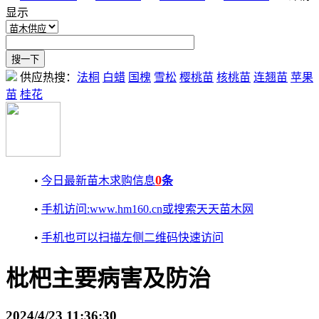
显示
供应热搜：
法桐
白蜡
国槐
雪松
樱桃苗
核桃苗
连翘苗
苹果
苗
桂花
0
•
今日最新苗木求购信息
条
•
手机访问:www.hm160.cn或搜索天天苗木网
•
手机也可以扫描左侧二维码快速访问
枇杷主要病害及防治
2024/4/23 11:36:30