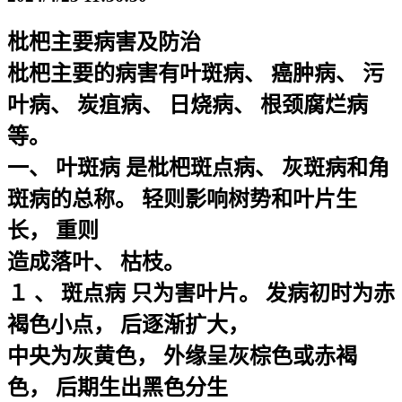
枇杷主要病害及防治
枇杷主要的病害有叶斑病、 癌肿病、 污
叶病、 炭疽病、 日烧病、 根颈腐烂病
等。
一、 叶斑病 是枇杷斑点病、 灰斑病和角
斑病的总称。 轻则影响树势和叶片生
长， 重则
造成落叶、 枯枝。
１ 、 斑点病 只为害叶片。 发病初时为赤
褐色小点， 后逐渐扩大，
中央为灰黄色， 外缘呈灰棕色或赤褐
色， 后期生出黑色分生