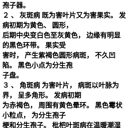
孢子器。
２ 、 灰斑病 既为害叶片又为害果实。 发
病初期为黄色、 圆形，
后期中央变白色至灰黄色， 边缘有明显
的黑色环带。 果实受
害时， 产生紫褐色圆形病斑， 不久凹
陷。 黑色小点为分生孢
子盘。
３ 、 角斑病 为害叶片， 病斑以叶脉为
界， 呈多角形。 发病初期
为赤褐色， 周围有黄色晕环。 黑色霉状
小粒点， 为分生孢子
梗和分生孢子。 枇杷叶斑病在温暖潮湿