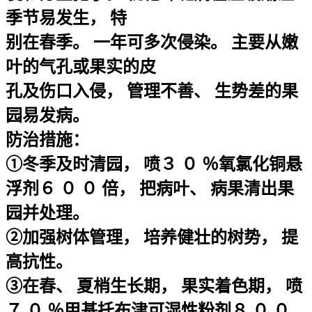
季节易发生， 特
别在春季。 一年可多次侵染。 主要从嫩
叶的气孔或果实的皮
孔及伤口入侵， 管理不善、 生势差的果
园易发病。
防治措施：
①冬季及时清园， 喷３ ０ ％氧氯化铜悬
浮剂６ ０ ０ 倍， 把病叶、 病果清出果
园并处理。
②加强树体管理， 培养健壮的树势， 提
高抗性。
③在春、 夏梢生长期， 果实着色期， 喷
７ ０ ％甲基托布津可湿性粉剂８ ０ ０