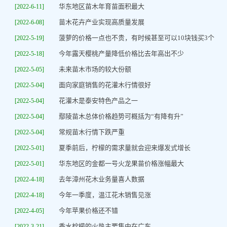
华东地区苗木年育苗面积最大
[2022-6-11]
苗木花卉产业实现高质量发展
[2022-6-08]
菠萝的价格一点也不贵，有时候甚至可以10块钱买3个
[2022-5-19]
今年露天樱桃产量降低价格比去年高出不少
[2022-5-18]
未来苗木市场的较大份额
[2022-5-05]
面向家庭销售的花灌木行情很好
[2022-5-04]
花灌木是泰安特色产品之一
[2022-5-04]
鄢陵苗木总体价格趋势可概括为“有降有升”
[2022-5-04]
常规苗木行情下跌严重
[2022-5-04]
夏季前后，柠檬的需求量就会迎来爆发式增长
[2022-5-01]
华东地区的金都一号火龙果苗价格涨幅最大
[2022-5-01]
去年漳州花木业务量喜人数据
[2022-4-18]
今年一季度，温江花木销售见涨
[2022-4-18]
今年苹果价格还不错
[2022-4-05]
香水柠檬的火热主要集中在广东
[2022-3-21]