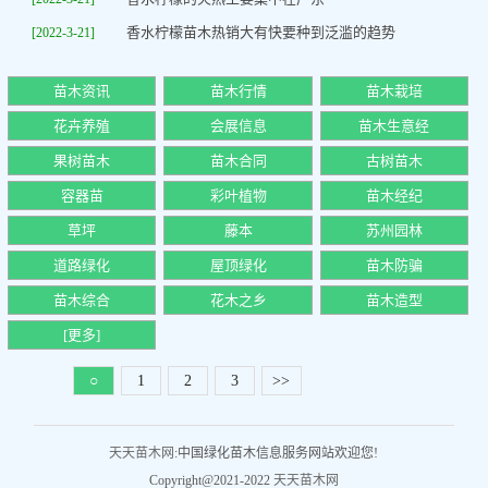
香水柠檬苗木热销大有快要种到泛滥的趋势
[2022-3-21]
苗木资讯
苗木行情
苗木栽培
花卉养殖
会展信息
苗木生意经
果树苗木
苗木合同
古树苗木
容器苗
彩叶植物
苗木经纪
草坪
藤本
苏州园林
道路绿化
屋顶绿化
苗木防骗
苗木综合
花木之乡
苗木造型
[更多]
○
1
2
3
>>
天天苗木网
:中国绿化苗木信息服务网站欢迎您!
Copyright@2021-2022
天天苗木网