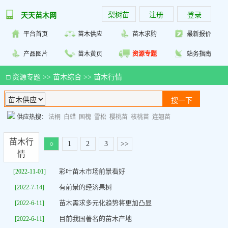
梨树苗
注册
登录
天天苗木网
平台首页
苗木供应
苗木求购
最新报价
产品图片
苗木黄页
资源专题
站务指南
□
资源专题
>>
苗木综合
>>
苗木行情
供应热搜：
法桐
白蜡
国槐
雪松
樱桃苗
核桃苗
连翘苗
苗木行
○
1
2
3
>>
情
彩叶苗木市场前景看好
[2022-11-01]
有前景的经济果树
[2022-7-14]
苗木需求多元化趋势将更加凸显
[2022-6-11]
目前我国著名的苗木产地
[2022-6-11]