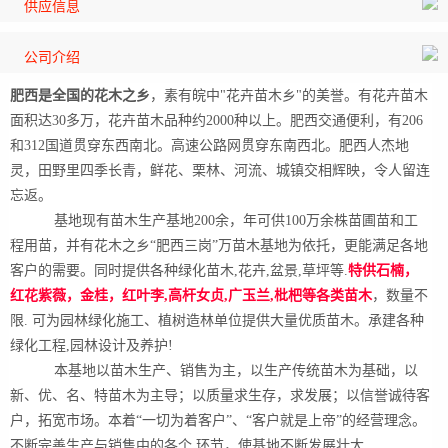
供应信息
公司介绍
肥西是全国的花木之乡
，素有皖中"花卉苗木乡"的美誉。有花卉苗木
面积达30多万，花卉苗木品种约2000种以上。肥西交通便利，有206
和312国道贯穿东西南北。高速公路网贯穿东南西北。肥西人杰地
灵，田野里四季长青，鲜花、栗林、河流、城镇交相辉映，令人留连
忘返。
基地现有苗木生产基地200余，年可供100万余株苗圃苗和工
程用苗，并有花木之乡“肥西三岗”万苗木基地为依托，更能满足各地
客户的需要。同时提供各种绿化苗木,花卉,盆景,草坪等.
特供石楠，
红花紫薇，金桂，红叶李,高杆女贞,广玉兰,枇杷等各类苗木
，数量不
限. 可为园林绿化施工、植树造林单位提供大量优质苗木。承建各种
绿化工程,园林设计及养护!
本基地以苗木生产、销售为主，以生产传统苗木为基础，以
新、优、名、特苗木为主导；以质量求生存，求发展；以信誉诚待客
户，拓宽市场。本着“一切为着客户”、“客户就是上帝”的经营理念。
不断完善生产与销售中的各个 环节，使基地不断发展壮大