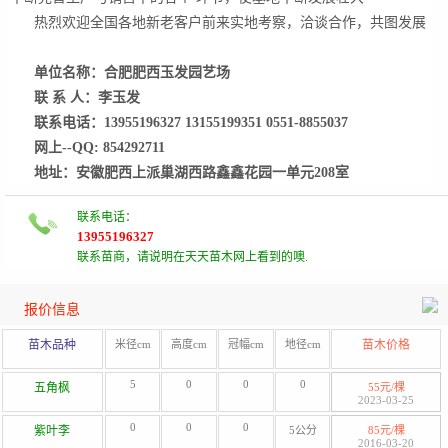
热烈欢迎全国各地新老客户前来实地考察，洽谈合作，共图发展
单位名称：合肥肥西玉发园艺场
联 系 人：李玉发
联系电话：13955196327 13155199351 0551-8855037
网上--QQ: 854292711
地址：安徽肥西上派巢湖西路鑫鑫花园一单元208室
联系电话：
13955196327
联系苗商，请说明在天天苗木网上看到的噢.
报价信息
苗木品种
米径cm
高度cm
冠幅cm
地径cm
苗木价格
5
0
0
0
五角枫
55元/棵
2023-03-25
0
0
0
紫叶李
5公分
85元/棵
2016-03-20