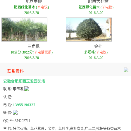
肥西垂柳
肥西大朴树
肥西绿化苗木 (
￥电议
)
肥西绿化苗木 (
￥电议
)
2016-3-20
2016-3-20
配图:1张
配图:1张
三角枫
金桂
10公分-30公分(
￥电话联系
)
多规格(
￥电议
)
2016-3-20
2016-3-20
联系资料
安徽合肥肥西玉发园艺场
联 系:
李玉发
认 证:
13955196327
电 话:
微 信:
QQ 号: 854292711
主 营: 特供石楠，红花紫薇，金桂，红叶李,高杆女贞,广玉兰,枇杷等各类苗木