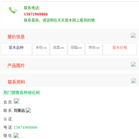
联系电话：
15071969866
联系苗商，请说明在天天苗木网上看到的噢.
报价信息
苗木品种
米径cm
高度cm
冠幅cm
地径cm
苗木价格
产品图片
联系资料
荆门销售各种绿化树
会 员:
联 系:
刘美远
认 证:
15071969866
电 话:
微 信: