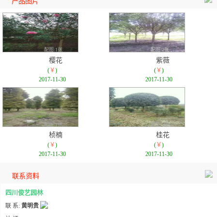
产品图片
配图:1张
配图:2张
樱花
紫薇
(
￥
)
(
￥
)
2017-11-30
2017-11-30
配图:1张
配图:1张
桢楠
桂花
(
￥
)
(
￥
)
2017-11-30
2017-11-30
联系资料
四川俊艺园林
联 系:
黄明贵