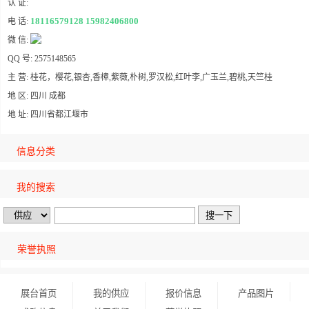
认 证:
18116579128 15982406800
电 话:
微 信:
QQ 号: 2575148565
主 营: 桂花，樱花,银杏,香樟,紫薇,朴树,罗汉松,红叶李,广玉兰,碧桃,天竺桂
地 区: 四川 成都
地 址: 四川省都江堰市
信息分类
我的搜索
荣誉执照
展台首页
我的供应
报价信息
产品图片