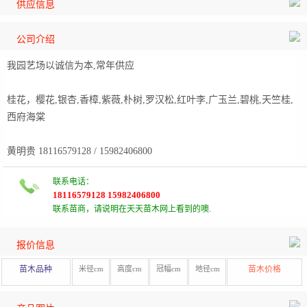
供应信息
公司介绍
我园艺场以诚信为本,常年供应
桂花，樱花,银杏,香樟,紫薇,朴树,罗汉松,红叶李,广玉兰,碧桃,天竺桂,
西府海棠
黄明贵 18116579128 / 15982406800
联系电话：
18116579128 15982406800
联系苗商，请说明在天天苗木网上看到的噢.
报价信息
苗木品种
米径cm
高度cm
冠幅cm
地径cm
苗木价格