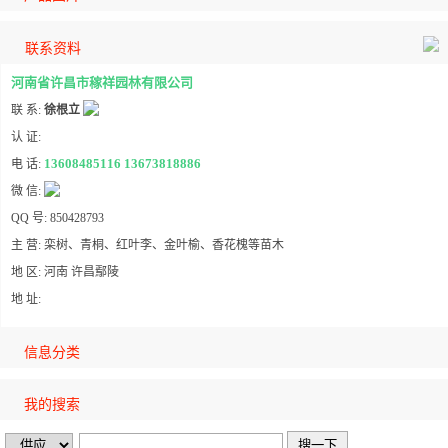
联系资料
河南省许昌市稼祥园林有限公司
联 系:
徐根立
认 证:
13608485116 13673818886
电 话:
微 信:
QQ 号: 850428793
主 营: 栾树、青桐、红叶李、金叶榆、香花槐等苗木
地 区: 河南 许昌鄢陵
地 址:
信息分类
我的搜索