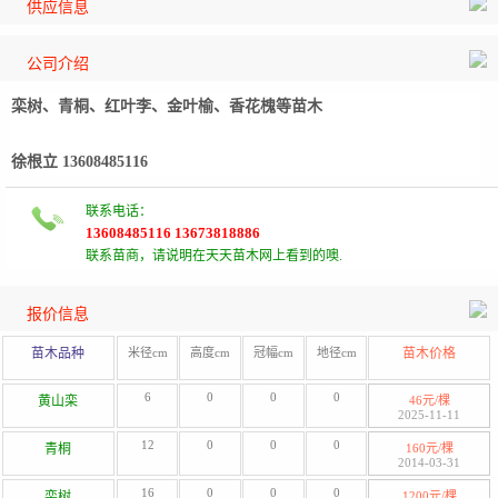
供应信息
公司介绍
栾树、青桐、红叶李、金叶榆、香花槐等苗木
徐根立 13608485116
联系电话：
13608485116 13673818886
联系苗商，请说明在天天苗木网上看到的噢.
报价信息
苗木品种
米径cm
高度cm
冠幅cm
地径cm
苗木价格
6
0
0
0
黄山栾
46元/棵
2025-11-11
12
0
0
0
青桐
160元/棵
2014-03-31
16
0
0
0
栾树
1200元/棵