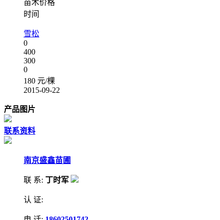
苗木价格
时间
雪松
0
400
300
0
180 元/棵
2015-09-22
产品图片
联系资料
南京盛鑫苗圃
联 系:
丁时军
认 证:
电 话:
18602501742