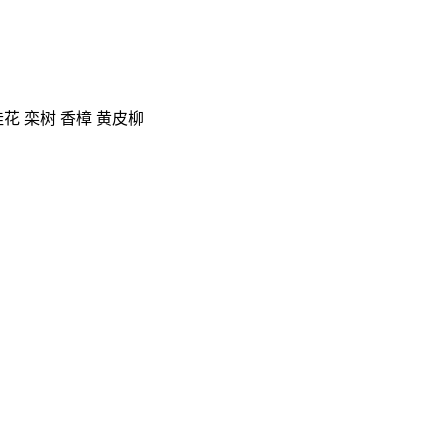
桂花 栾树 香樟 黄皮柳