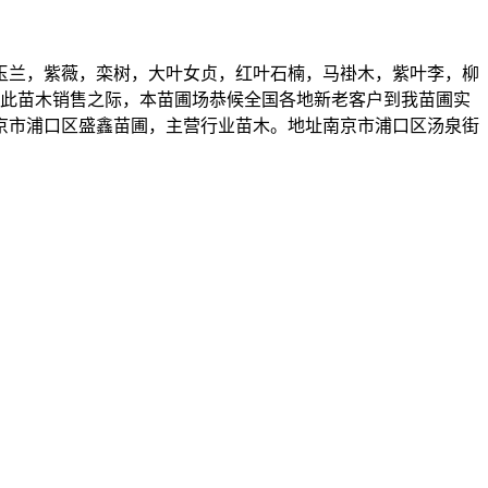
玉兰，紫薇，栾树，大叶女贞，红叶石楠，马褂木，紫叶李，柳
至此苗木销售之际，本苗圃场恭候全国各地新老客户到我苗圃实
京市浦口区盛鑫苗圃，主营行业苗木。地址南京市浦口区汤泉街