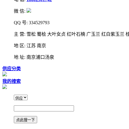
微 信:
QQ 号: 334529793
主 营: 雪松 蜀桧 大叶女贞 红叶石楠 广玉兰 红白紫玉兰 
地 区: 江苏 南京
地 址: 南京浦口汤泉
供应分类
我的搜索