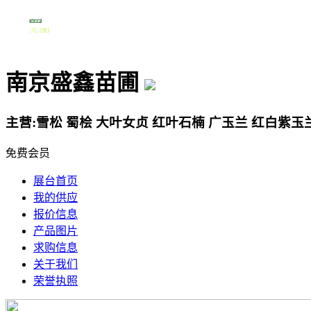
南京盛鑫苗圃
主营:雪松 蜀桧 大叶女贞 红叶石楠 广玉兰 红白紫玉兰
免费会员
展台首页
我的供应
报价信息
产品图片
求购信息
关于我们
荣誉执照