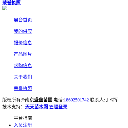
荣誉执照
展台首页
我的供应
报价信息
产品图片
求购信息
关于我们
荣誉执照
版权所有@
南京盛鑫苗圃
电话:
18602501742
联系人:丁时军
技术支持：
天天苗木网
管理登录
平台指南
入员注册