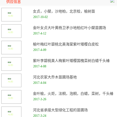
供应信息
女贞，小檗，沙地柏，北京桧，榆树苗
2017-10-02
金叶女贞大叶黄杨卫矛沙地柏红叶小檗苗圃场
2017-4-12
榆叶梅红叶碧桃北美海棠紫叶矮樱白皮松
2017-4-09
紫叶李碧桃美人梅紫叶矮樱国槐栾树白蜡千头椿
2017-4-08
河北农家大乔木苗圃场基地
2017-4-04
金叶榆，火炬，法桐，泡桐，白蜡，栾树，千头椿
2017-3-26
河北省承接大型绿化工程的苗圃场
2017-3-24