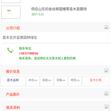
供应山东的金丝柳国槐等苗木苗圃场
2017-3-21
公司介绍
苗木花卉盆景园林绿化
联系电话：
15033700936
联系苗商，请说明在天天苗木网上看到的噢.
报价信息
苗木品种
米径cm
高度cm
冠幅cm
地径cm
苗木价格
产品图片
联系资料