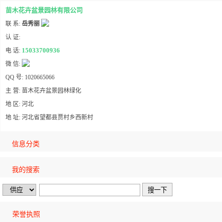
苗木花卉盆景园林有限公司
联 系:
岳秀丽
认 证:
15033700936
电 话:
微 信:
QQ 号: 1020665066
主 营: 苗木花卉盆景园林绿化
地 区: 河北
地 址: 河北省望都县贾村乡西新村
信息分类
我的搜索
荣誉执照