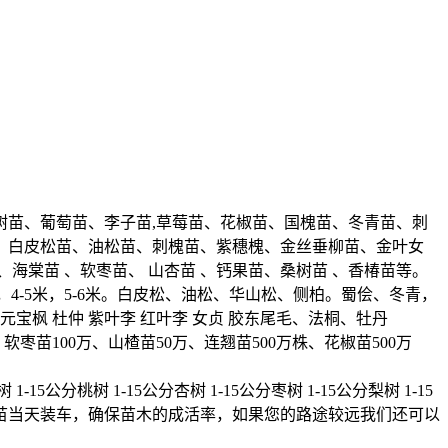
苗、葡萄苗、李子苗,草莓苗、花椒苗、国槐苗、冬青苗、刺
、白皮松苗、油松苗、刺槐苗、紫穗槐、金丝垂柳苗、金叶女
、海棠苗 、软枣苗、 山杏苗 、钙果苗、桑树苗 、香椿苗等。
-4米，4-5米，5-6米。白皮松、油松、华山松、侧柏。蜀侩、冬青，
元宝枫 杜仲 紫叶李 红叶李 女贞 胶东尾毛、法桐、牡丹
、软枣苗100万、山楂苗50万、连翘苗500万株、花椒苗500万
1-15公分桃树 1-15公分杏树 1-15公分枣树 1-15公分梨树 1-15
苗当天装车，确保苗木的成活率，如果您的路途较远我们还可以