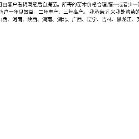
由客户看货满意后自提苗。所寄的苗木价格合理,错一或者少一
植户一年见效益，二年丰产，三年高产。 我承诺:凡来我处购苗
山西、河南、陕西、湖南、湖北、广西、辽宁、吉林、黑龙江、