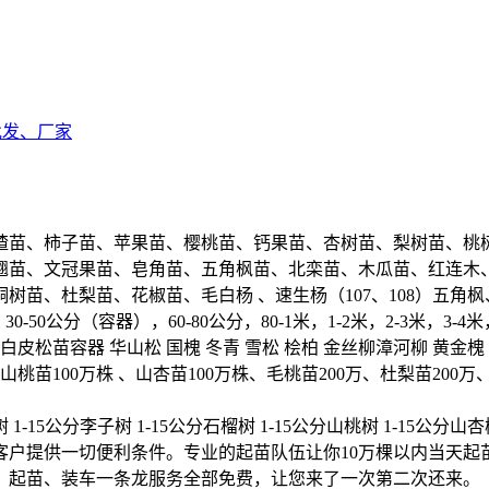
批发、厂家
楂苗、柿子苗、苹果苗、樱桃苗、钙果苗、杏树苗、梨树苗、桃树
翘苗、文冠果苗、皂角苗、五角枫苗、北栾苗、木瓜苗、红连木
桐树苗、杜梨苗、花椒苗、毛白杨 、速生杨（107、108）五角枫
-50公分（容器），60-80公分，80-1米，1-2米，2-3米，3
松苗容器 华山松 国槐 冬青 雪松 桧柏 金丝柳漳河柳 黄金槐 
桃苗100万株 、山杏苗100万株、毛桃苗200万、杜梨苗200万
 1-15公分李子树 1-15公分石榴树 1-15公分山桃树 1-15公分山杏树 
客户提供一切便利条件。专业的起苗队伍让你10万棵以内当天起
、起苗、装车一条龙服务全部免费，让您来了一次第二次还来。