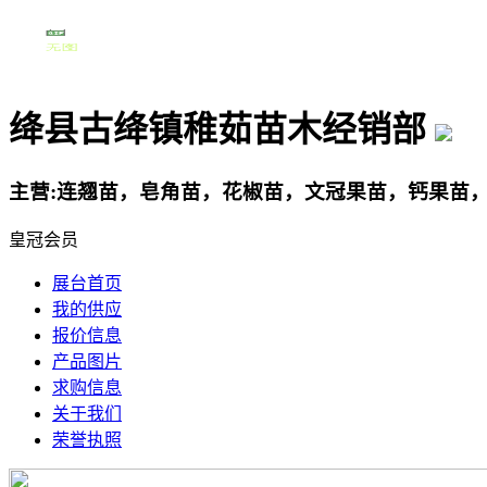
绛县古绛镇稚茹苗木经销部
主营:连翘苗，皂角苗，花椒苗，文冠果苗，钙果苗
皇冠会员
展台首页
我的供应
报价信息
产品图片
求购信息
关于我们
荣誉执照