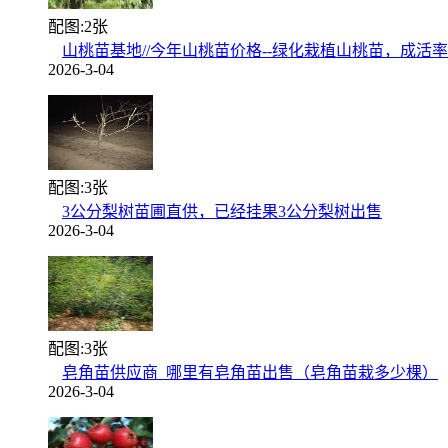
配图:2张
山桃苗基地//今年山桃苗价格--绿化栽植山桃苗，成活
2026-3-04
配图:3张
3公分梨树苗圃直供，已经挂果3公分梨树出售
2026-3-04
配图:3张
皂角苗供应商_哪里有皂角苗出售（皂角苗栽多少棵）
2026-3-04