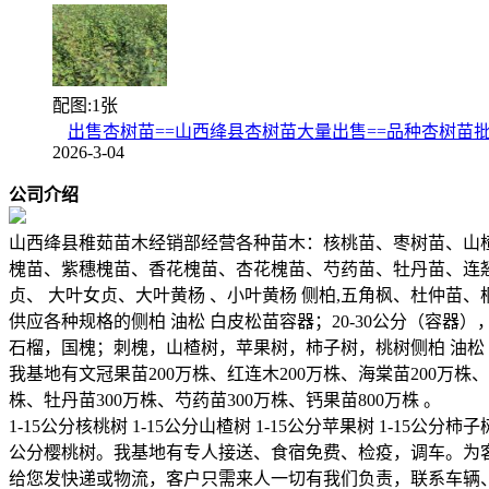
配图:1张
出售杏树苗==山西绛县杏树苗大量出售==品种杏树苗
2026-3-04
公司介绍
山西绛县稚茹苗木经销部经营各种苗木：核桃苗、枣树苗、山
槐苗、紫穗槐苗、香花槐苗、杏花槐苗、芍药苗、牡丹苗、连
贞、 大叶女贞、大叶黄杨 、小叶黄杨 侧柏,五角枫、杜仲苗、
供应各种规格的侧柏 油松 白皮松苗容器；20-30公分（容器），30
石榴，国槐；刺槐，山楂树，苹果树，柿子树，桃树侧柏 油松 白皮
我基地有文冠果苗200万株、红连木200万株、海棠苗200万株、山
株、牡丹苗300万株、芍药苗300万株、钙果苗800万株 。
1-15公分核桃树 1-15公分山楂树 1-15公分苹果树 1-15公分柿子树
公分樱桃树。我基地有专人接送、食宿免费、检疫，调车。为
给您发快递或物流，客户只需来人一切有我们负责，联系车辆