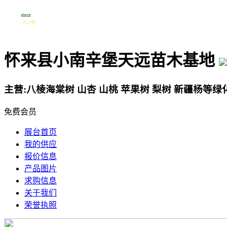
怀来县小南辛堡天远苗木基地
主营:八棱海棠树 山杏 山桃 苹果树 梨树 新疆杨等绿
免费会员
展台首页
我的供应
报价信息
产品图片
求购信息
关于我们
荣誉执照