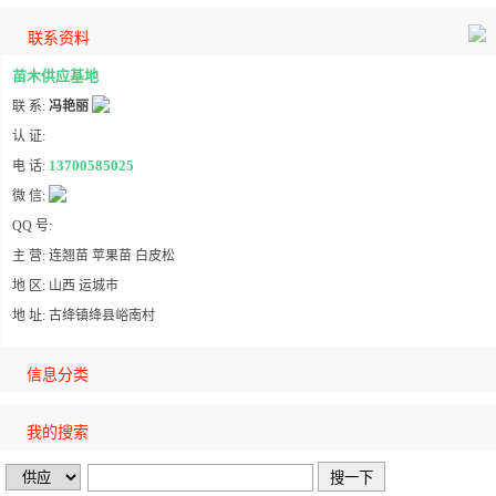
联系资料
苗木供应基地
联 系:
冯艳丽
认 证:
13700585025
电 话:
微 信:
QQ 号:
主 营: 连翘苗 苹果苗 白皮松
地 区: 山西 运城市
地 址: 古绛镇绛县峪南村
信息分类
我的搜索