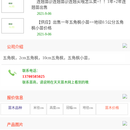
连翘苗@连翘苗@连翘买哦怎么卖=！！1年+2年连
翘苗出售
2021-9-06
【供应】出售一年五角枫小苗==地径0.5公分五角
枫小苗价格
2021-9-06
公司介绍
五角枫，2cm五角枫，10cm五角枫，五角枫小苗，
联系电话：
13700585025
联系苗商，请说明在天天苗木网上看到的噢.
报价信息
苗木品种
米径cm
高度cm
冠幅cm
地径cm
苗木价格
产品图片