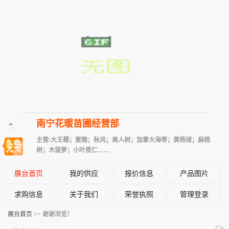
南宁花暖苗圃经营部
主营:大王椰；紫微；秋风；美人树；加拿大海枣；黄杨球；扁桃
树；木菠萝；小叶揽仁……
展台首页
我的供应
报价信息
产品图片
求购信息
关于我们
荣誉执照
管理登录
展台首页
>> 谢谢浏览！