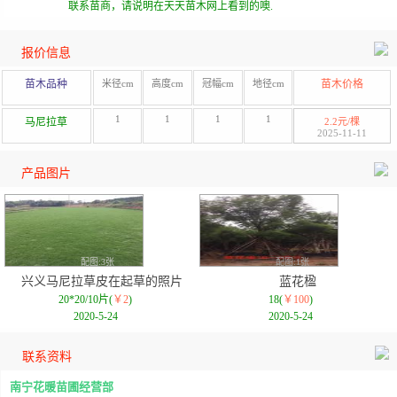
联系苗商，请说明在天天苗木网上看到的噢.
报价信息
苗木品种
米径cm
高度cm
冠幅cm
地径cm
苗木价格
1
1
1
1
马尼拉草
2.2元/棵
2025-11-11
产品图片
配图:3张
配图:1张
兴义马尼拉草皮在起草的照片
蓝花楹
20*20/10片(
￥2
)
18(
￥100
)
2020-5-24
2020-5-24
联系资料
南宁花暖苗圃经营部