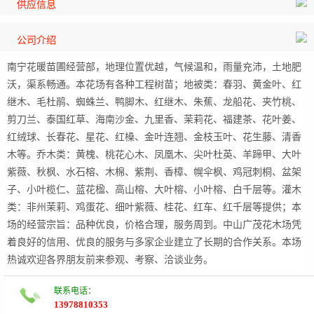
供应信息
公司介绍
南宁花暖苗圃经营部，地理位置优越，气候温和，雨量充沛，土地肥
沃，渠系畅通。本花场有各种工程树苗；地被类：春羽、黄金叶、红
继木、毛杜鹃、蜘蛛兰、鸭脚木、红继木、朱蕉、龙船花、夹竹桃、
剪刀兰、泰国红草、海南沙金、九里香、茉莉花、福建茶、花叶姜、
红绒球、长春花、星花、红槡、金叶连翘、金枝玉叶、花生藤、清香
木等。乔木类：黄槐、桃花心木、凤凰木、尖叶杜英、羊蹄甲、大叶
紫薇、秋枫、水石榕、木棉、紫荆、香樟、幌伞枫、鸡冠刺桐、盆架
子、小叶榄仁、蓝花楹、高山榕、大叶榕、小叶榕、白千层等。灌木
类：非州茉莉、鸡蛋花、细叶紫薇、桂花、红车、红千层等提供；本
场的经营宗旨：品种优良，价格合理，服务周到。中山广茂花木场凭
着良好的信用、优良的服务与多家企业建立了长期的合作关系。本场
热诚欢迎各界朋友前来参观、考察、洽谈业务。
联系电话：
13978810353