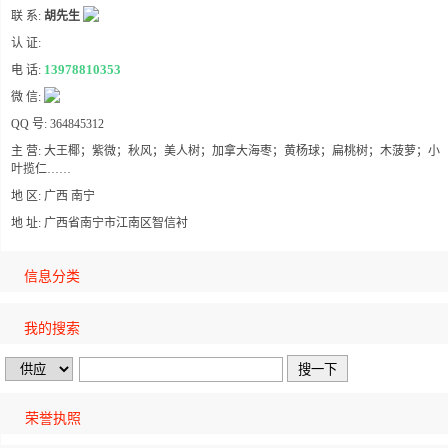
联 系:
胡先生
认 证:
13978810353
电 话:
微 信:
QQ 号: 364845312
主 营: 大王椰；紫微；秋风；美人树；加拿大海枣；黄杨球；扁桃树；木菠萝；小
叶揽仁……
地 区: 广西 南宁
地 址: 广西省南宁市江南区智信衬
信息分类
我的搜索
荣誉执照