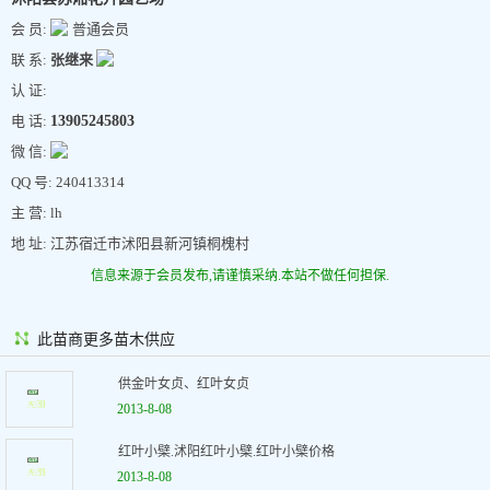
会 员:
普通会员
联 系:
张继来
认 证:
电 话:
13905245803
微 信:
QQ 号: 240413314
主 营: lh
地 址: 江苏宿迁市沭阳县新河镇桐槐村
信息来源于会员发布,请谨慎采纳.本站不做任何担保.
此苗商更多苗木供应
供金叶女贞、红叶女贞
2013-8-08
红叶小檗.沭阳红叶小檗.红叶小檗价格
2013-8-08