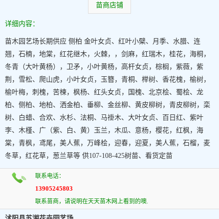
苗商店铺
详细内容：
苗木园艺场长期供应 侧柏 金叶女贞、红叶小檗、月季、水腊、连
翘，石楠，地棠，红花继木，火棘，，剑麻，红瑞木，桂花，海桐，
冬青（大叶黄杨），卫矛，小叶黄杨，高杆女贞，棕榈，紫薇，紫
荆，雪松、爬山虎，小叶女贞，玉簪，青桐、榉树、香花槐，榆树，
榆叶梅，刺槐，苦楝，枫杨、红头女贞，国槐、北京桧、蜀桧、龙
柏、侧柏、地柏、洒金柏、垂柳、金丝柳、黄皮柳树，青皮柳树，栾
树、白蜡、合欢、水杉、法桐、马褂木、大叶女贞、百日红、紫叶
李、木槿、广（紫、白、黄）玉兰，木瓜、意杨，樱花，红枫，海
棠，青枫，鸢尾，美人蕉，万峰桧，迎春，迎夏，美人蕉，石榴，麦
冬草，红花草，葱兰草等 供107-108-425树苗、看货定苗
联系电话：
13905245803
联系苗商，请说明在天天苗木网上看到的噢.
沭阳县苏湘花卉园艺场