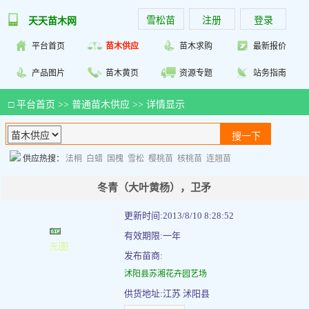
雪松苗
注册
登录
天天苗木网
平台首页
苗木供应
苗木求购
最新报价
产品图片
苗木黄页
资源专题
站务指南
□
平台首页
>>
普通苗木供应
>> 详情显示
供应热搜：
法桐
白蜡
国槐
雪松
樱桃苗
核桃苗
连翘苗
冬青（大叶黄杨），卫矛
更新时间:2013/8/10 8:28:52
有效期限:一年
发布苗商:
沭阳县苏湘花卉园艺场
供货地址:江苏 沭阳县