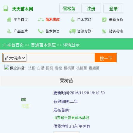
雪松苗
注册
登录
天天苗木网
平台首页
苗木供应
苗木求购
最新报价
产品图片
苗木黄页
资源专题
站务指南
□
平台首页
>>
普通苗木供应
>> 详情显示
供应热搜：
法桐
白蜡
国槐
雪松
樱桃苗
核桃苗
连翘苗
果树苗
更新时间:2016/11/20 19:10:50
有效期限:二年
发布苗商:
山东省平邑县苗木基地
供货地址:山东 平邑县