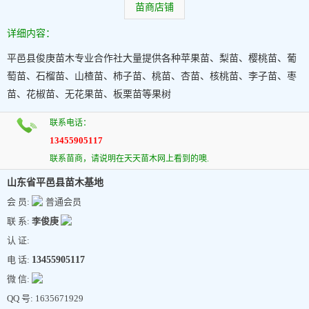
苗商店铺
详细内容：
平邑县俊庚苗木专业合作社大量提供各种苹果苗、梨苗、樱桃苗、葡
萄苗、石榴苗、山楂苗、柿子苗、桃苗、杏苗、核桃苗、李子苗、枣
苗、花椒苗、无花果苗、板栗苗等果树
联系电话：
13455905117
联系苗商，请说明在天天苗木网上看到的噢.
山东省平邑县苗木基地
会 员:
普通会员
联 系:
李俊庚
认 证:
电 话:
13455905117
微 信:
QQ 号: 1635671929