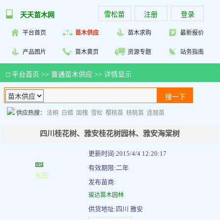
雪松苗
注册
登录
天天苗木网
平台首页
苗木供应
苗木求购
最新报价
产品图片
苗木黄页
资源专题
站务指南
□
平台首页
>>
普通苗木供应
>> 详情显示
供应热搜：
法桐
白蜡
国槐
雪松
樱桃苗
核桃苗
连翘苗
四川桂花树、雅安桂花树园林、雅安海棠树
更新时间:2015/4/4 12:20:17
有效期限:二年
发布苗商:
骏达苗木园林
供货地址:四川 雅安