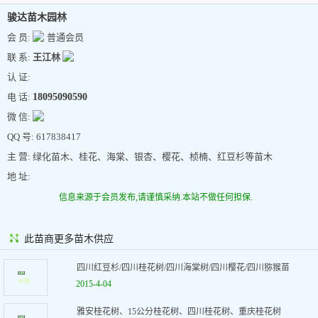
骏达苗木园林
会 员:
普通会员
联 系:
王江林
认 证:
电 话:
18095090590
微 信:
QQ 号: 617838417
主 营: 绿化苗木、桂花、海棠、银杏、樱花、桢楠、红豆杉等苗木
地 址:
信息来源于会员发布,请谨慎采纳.本站不做任何担保.
此苗商更多苗木供应
四川红豆杉/四川桂花树/四川海棠树/四川樱花/四川猕猴苗
2015-4-04
雅安桂花树、15公分桂花树、四川桂花树、重庆桂花树