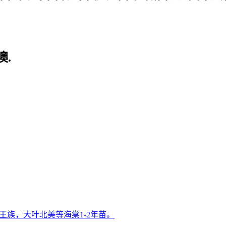
.
族，大叶北美等海棠1-2年苗。