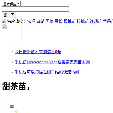
供应热搜：
法桐
白蜡
国槐
雪松
樱桃苗
核桃苗
连翘苗
苹果
0
•
今日最新苗木求购信息
条
•
手机访问:www.hm160.cn或搜索天天苗木网
•
手机也可以扫描左侧二维码快速访问
甜茶苗，