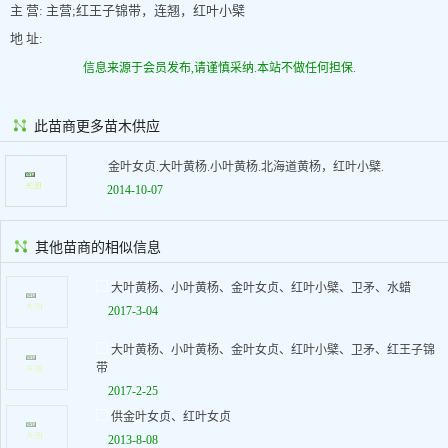
主 营: 主营;红王子锦带，连翘，红叶小檗
地 址:
信息来源于会员发布,请谨慎采纳.本站不做任何担保.
此苗商更多苗木供应
金叶女贞.大叶黄杨.小叶黄杨.北海道黄杨，红叶小檗.
2014-10-07
其他苗商的相似信息
大叶黄杨、小叶黄杨、金叶女贞、红叶小檗、卫矛、水蜡
2017-3-04
大叶黄杨、小叶黄杨、金叶女贞、红叶小檗、卫矛、红王子锦
带
2017-2-25
供金叶女贞、红叶女贞
2013-8-08