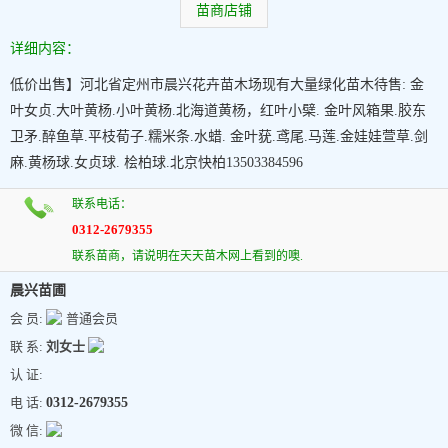
苗商店铺
详细内容：
低价出售】河北省定州市晨兴花卉苗木场现有大量绿化苗木待售: 金
叶女贞.大叶黄杨.小叶黄杨.北海道黄杨，红叶小檗. 金叶风箱果.胶东
卫矛.醉鱼草.平枝荀子.糯米条.水蜡. 金叶莸.鸢尾.马莲.金娃娃萱草.剑
麻.黄杨球.女贞球. 桧柏球.北京快柏13503384596
联系电话：
0312-2679355
联系苗商，请说明在天天苗木网上看到的噢.
晨兴苗圃
会 员:
普通会员
联 系:
刘女士
认 证:
电 话:
0312-2679355
微 信: