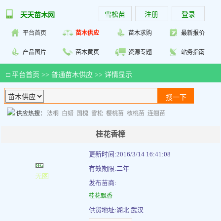
雪松苗
注册
登录
天天苗木网
平台首页
苗木供应
苗木求购
最新报价
产品图片
苗木黄页
资源专题
站务指南
□
平台首页
>>
普通苗木供应
>> 详情显示
供应热搜：
法桐
白蜡
国槐
雪松
樱桃苗
核桃苗
连翘苗
桂花香樟
更新时间:2016/3/14 16:41:08
有效期限:二年
发布苗商:
桂花飘香
供货地址:湖北 武汉