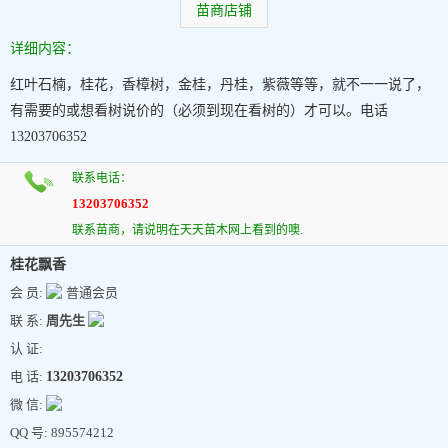
苗商店铺
详细内容：
红叶石楠，桂花，香樟树，金桂，丹桂，紫薇等等，就不一一说了，
有需要的或想看树说价的（必须到现在看树的）才可以。电话
13203706352
联系电话：
13203706352
联系苗商，请说明在天天苗木网上看到的噢.
桂花飘香
会 员:
普通会员
联 系:
周先生
认 证:
电 话:
13203706352
微 信:
QQ 号: 895574212