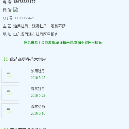
电 话:
18678583177
微 信:
QQ 号: 1198066421
主 营: 油用牡丹，观赏牡丹，观赏芍药
地 址: 山东省菏泽市牡丹区皇镇乡
信息来源于会员发布,请谨慎采纳.本站不做任何担保.
此苗商更多苗木供应
油用牡丹
2016-5-25
观赏牡丹
2016-5-23
观赏芍药
2016-5-16