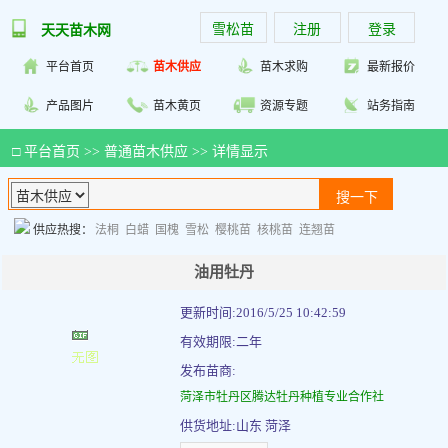
雪松苗
注册
登录
天天苗木网
平台首页
苗木供应
苗木求购
最新报价
产品图片
苗木黄页
资源专题
站务指南
□
平台首页
>>
普通苗木供应
>> 详情显示
供应热搜：
法桐
白蜡
国槐
雪松
樱桃苗
核桃苗
连翘苗
油用牡丹
更新时间:2016/5/25 10:42:59
有效期限:二年
发布苗商:
菏泽市牡丹区腾达牡丹种植专业合作社
供货地址:山东 菏泽