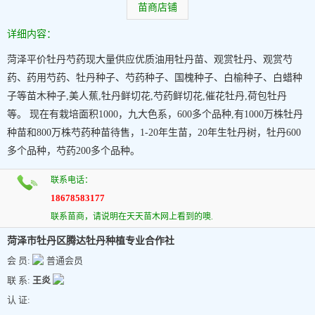
苗商店铺
详细内容：
菏泽平价牡丹芍药现大量供应优质油用牡丹苗、观赏牡丹、观赏芍
药、药用芍药、牡丹种子、芍药种子、国槐种子、白榆种子、白蜡种
子等苗木种子,美人蕉,牡丹鲜切花,芍药鲜切花,催花牡丹,荷包牡丹
等。 现在有栽培面积1000，九大色系，600多个品种,有1000万株牡丹
种苗和800万株芍药种苗待售，1-20年生苗，20年生牡丹树，牡丹600
多个品种，芍药200多个品种。
联系电话：
18678583177
联系苗商，请说明在天天苗木网上看到的噢.
菏泽市牡丹区腾达牡丹种植专业合作社
会 员:
普通会员
联 系:
王炎
认 证: