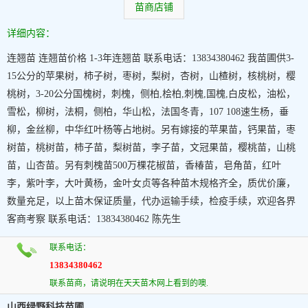
苗商店铺
详细内容：
连翘苗 连翘苗价格 1-3年连翘苗 联系电话：13834380462 我苗圃供3-
15公分的苹果树，柿子树，枣树，梨树，杏树，山楂树，核桃树，樱
桃树，3-20公分国槐树，刺槐，侧柏,桧柏,刺槐,国槐,白皮松，油松，
雪松，柳树，法桐，侧柏，华山松，法国冬青，107 108速生杨，垂
柳，金丝柳，中华红叶杨等占地树。另有嫁接的苹果苗，钙果苗，枣
树苗，桃树苗，柿子苗，梨树苗，李子苗，文冠果苗，樱桃苗，山桃
苗，山杏苗。另有刺槐苗500万棵花椒苗，香椿苗，皂角苗，红叶
李，紫叶李，大叶黄杨，金叶女贞等各种苗木规格齐全，质优价廉，
数量充足，以上苗木保证质量，代办运输手续，检疫手续，欢迎各界
客商考察 联系电话：13834380462 陈先生
联系电话：
13834380462
联系苗商，请说明在天天苗木网上看到的噢.
山西绿野科技苗圃