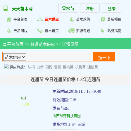
雪松苗
注册
登录
天天苗木网
平台首页
苗木供应
苗木求购
最新报价
产品图片
苗木黄页
资源专题
站务指南
□
平台首页
>>
普通苗木供应
>> 详情显示
供应热搜：
法桐
白蜡
国槐
雪松
樱桃苗
核桃苗
连翘苗
连翘苗 今日连翘苗价格 1-3年连翘苗
更新时间:2018/11/5 18:49:49
有效期限:二年
发布苗商:
山西绿野科技苗圃
供货地址:山西 运城