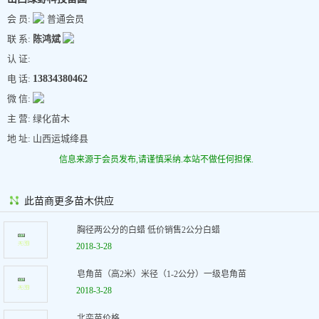
会 员:
普通会员
联 系:
陈鸿斌
认 证:
电 话:
13834380462
微 信:
主 营: 绿化苗木
地 址: 山西运城绛县
信息来源于会员发布,请谨慎采纳.本站不做任何担保.
此苗商更多苗木供应
胸径两公分的白蜡 低价销售2公分白蜡
2018-3-28
皂角苗（高2米）米径（1-2公分）一级皂角苗
2018-3-28
北栾苗价格