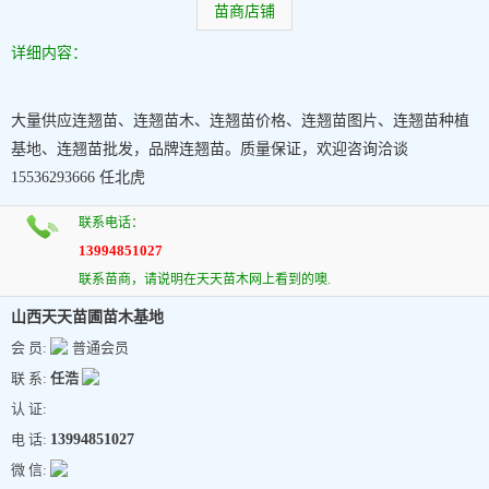
苗商店铺
详细内容：
大量供应连翘苗、连翘苗木、连翘苗价格、连翘苗图片、连翘苗种植
基地、连翘苗批发，品牌连翘苗。质量保证，欢迎咨询洽谈
15536293666 任北虎
联系电话：
13994851027
联系苗商，请说明在天天苗木网上看到的噢.
山西天天苗圃苗木基地
会 员:
普通会员
联 系:
任浩
认 证:
电 话:
13994851027
微 信: