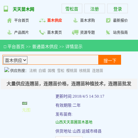
雪松苗
注册
登录
天天苗木网
平台首页
苗木供应
苗木求购
最新报价
产品图片
苗木黄页
资源专题
站务指南
□
平台首页
>>
普通苗木供应
>> 详情显示
供应热搜：
法桐
白蜡
国槐
雪松
樱桃苗
核桃苗
连翘苗
大量供应连翘苗，连翘苗价格，连翘苗种植技术，连翘苗批发
更新时间:2018/4/5 14:50:17
有效期限:二年
发布苗商:
山西天天苗圃苗木基地
供货地址:山西 运城市绛县