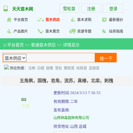
雪松苗
注册
登录
天天苗木网
平台首页
苗木供应
苗木求购
最新报价
产品图片
苗木黄页
资源专题
站务指南
□
平台首页
>>
普通苗木供应
>> 详情显示
供应热搜：
法桐
白蜡
国槐
雪松
樱桃苗
核桃苗
连翘苗
五角枫，国槐，皂角，流苏，臭椿，北栾，刺槐
更新时间:2024/3/13 7:56:55
有效期限:二年
发布苗商:
山西林淼园林有限公司
供货地址:山西 运城