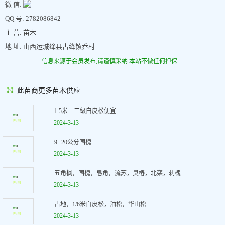
微 信:
QQ 号: 2782086842
主 营: 苗木
地 址: 山西运城绛县古绛镇乔村
信息来源于会员发布,请谨慎采纳.本站不做任何担保.
此苗商更多苗木供应
1.5米一二级白皮松便宜
2024-3-13
9--20公分国槐
2024-3-13
五角枫，国槐，皂角，流苏，臭椿，北栾，刺槐
2024-3-13
占地，1/6米白皮松，油松，华山松
2024-3-13