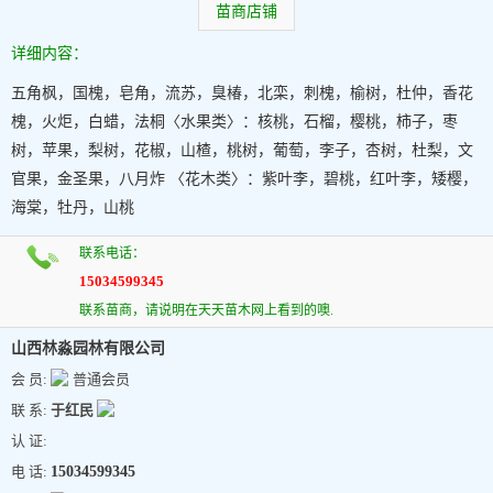
苗商店铺
详细内容：
五角枫，国槐，皂角，流苏，臭椿，北栾，刺槐，榆树，杜仲，香花
槐，火炬，白蜡，法桐〈水果类〉：核桃，石榴，樱桃，柿子，枣
树，苹果，梨树，花椒，山楂，桃树，葡萄，李子，杏树，杜梨，文
官果，金圣果，八月炸 〈花木类〉：紫叶李，碧桃，红叶李，矮樱，
海棠，牡丹，山桃
联系电话：
15034599345
联系苗商，请说明在天天苗木网上看到的噢.
山西林淼园林有限公司
会 员:
普通会员
联 系:
于红民
认 证:
电 话:
15034599345