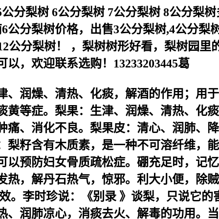
分梨树 6公分梨树 7公分梨树 8公分梨
6公分梨树价格，出售3公分梨树,4公分梨树,
树-12公分梨树！ ，梨树树形好看，梨树
欢迎联系选购！13233203445葛
津、润燥、清热、化痰，解酒的作用；用于
痰黄等症。梨果：生津、润燥、清热、化痰
肿痛、消化不良。梨果皮：清心、润肺、降
：梨籽含有木质素，是一种不可溶纤维，能
可以预防妇女骨质疏松症。硼充足时，记忆
发热，解丹石热气，惊邪。利大小便，除贼
功效。李时珍说：《别录 》谈梨，只说它的
热、润肺凉心，消痰去火、解毒的功用。当