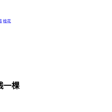
苗
桂花
少钱一棵