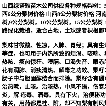
山西绿诺雅苗木公司供应各种规格梨树：5公
西6公分梨树价格 山西8公分梨树价格 河南
树,9公分梨树，10公分梨树，15公分梨
路绿化栽植，适合占地，土球或者裸根都可以，
梨味甘微酸、性凉，入肺、胃经；具有生
等症，也可用于内热所致的烦渴、咳喘、
热咳、痰热惊狂、噎膈、口渴失音、眼赤
花有润肺、消痰清热、解毒之功效。梨籽
肠子中与胆固醇结合而排除。梨籽含有硼
治热嗽，止咳。治咳热，中风不语，伤寒
炎，解 疮毒、酒毒。具有下火，治便秘
有关，用药都是桂、附，却不知梨有制风