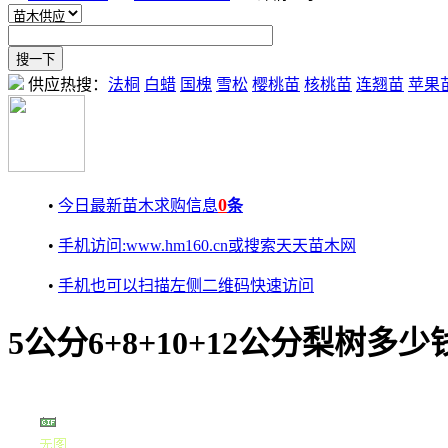
供应热搜：
法桐
白蜡
国槐
雪松
樱桃苗
核桃苗
连翘苗
苹果
0
•
今日最新苗木求购信息
条
•
手机访问:www.hm160.cn或搜索天天苗木网
•
手机也可以扫描左侧二维码快速访问
5公分6+8+10+12公分梨树多