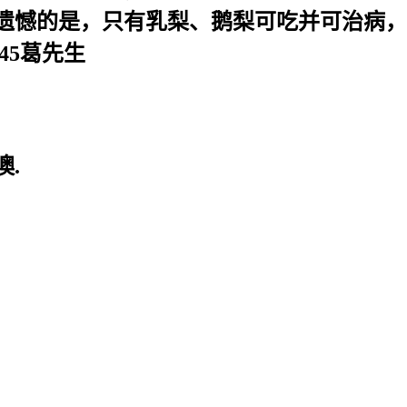
遗憾的是，只有乳梨、鹅梨可吃并可治病，
445葛先生
.