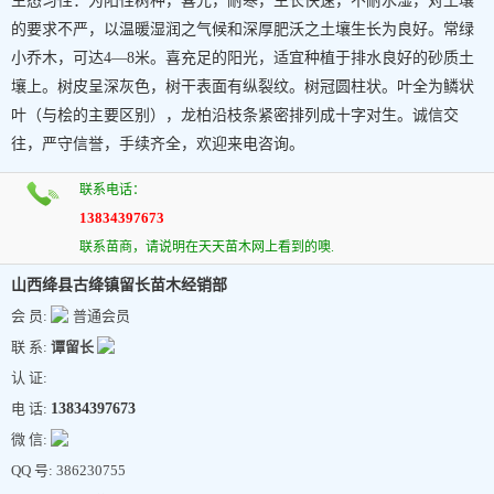
生态习性：为阳性树种，喜光，耐寒，生长快速，不耐水湿，对土壤
的要求不严，以温暖湿润之气候和深厚肥沃之土壤生长为良好。常绿
小乔木，可达4—8米。喜充足的阳光，适宜种植于排水良好的砂质土
壤上。树皮呈深灰色，树干表面有纵裂纹。树冠圆柱状。叶全为鳞状
叶（与桧的主要区别），龙柏沿枝条紧密排列成十字对生。诚信交
往，严守信誉，手续齐全，欢迎来电咨询。
联系电话：
13834397673
联系苗商，请说明在天天苗木网上看到的噢.
山西绛县古绛镇留长苗木经销部
会 员:
普通会员
联 系:
谭留长
认 证:
电 话:
13834397673
微 信:
QQ 号: 386230755