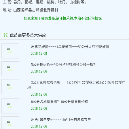
主 营: 皂角，花椒，连翘，桃树，牡丹，山楂树等。
地 址: 山西省绛县古绛镇北乔野村
信息来源于会员发布,请谨慎采纳.本站不做任何担保.
此苗商更多苗木供应
出售花椒苗====1年花椒苗===50公分大红袍花椒苗
2018-12-08
5公分桃树价格6公分占地桃树多少钱一棵？
2018-12-06
3公分紫叶矮樱价格===4公分紫叶矮樱多少钱5公分紫叶矮樱产
地
2018-12-06
8公分占地苹果树？10公分苹果树价格
2018-12-06
出售1米白皮松====山西1米白皮松农户
2018-12-06