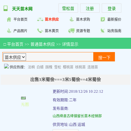
雪松苗
注册
登录
天天苗木网
平台首页
苗木供应
苗木求购
最新报价
产品图片
苗木黄页
资源专题
站务指南
□
平台首页
>>
普通苗木供应
>> 详情显示
供应热搜：
法桐
白蜡
国槐
雪松
樱桃苗
核桃苗
连翘苗
出售3米蜀侩===3米5蜀侩==4米蜀侩
更新时间:2018/12/26 10:22:12
有效期限:二年
发布苗商:
山西绛县古绛镇留长苗木经销部
供货地址:山西 运城