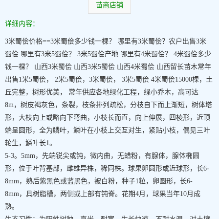
苗商店铺
详细内容：
3米蜀侩价格==3米蜀侩多少钱一棵？ 哪里有3米蜀侩？农户出售3米
蜀侩 哪里有3米5蜀侩？ 3米5蜀侩产地 哪里有4米蜀侩？ 4米蜀侩多少
钱一棵？ 山西3米蜀侩 山西3米5蜀侩 山西4米蜀侩 山西留长苗木常年
出售1米5蜀侩， 2米5蜀侩，3米蜀侩， 3米5蜀侩 4米蜀侩15000棵，土
丘完整，树形优美， 常年供应各地绿化工程，绿小乔木，高可达
8m，树皮褐灰色，条裂，枝条排列疏松，分枝自下而上渐短，树体塔
形，大枝向上或略向下弯曲，小枝长而直，向上伸展，四棱形，近顶
端呈圆形，全为鳞叶，鳞叶在小枝上交互对生，紧贴小枝，偶见三叶
轮生，鳞叶长1。
5-3。5mm，先端锐尖或钝，微内曲，无蜡粉，有腺体，腺体椭圆
形，位于叶背基部，雌雄异株，稀同株。球果卵圆形或近球形，长6-
8mm，熟后紫黑色或蓝黑色，被白粉，种子1粒，卵圆形，长6-
8mm，具树脂槽，两侧或上部有钝脊。花期4月，球果当年10月成
熟。