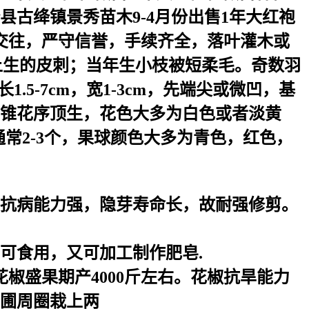
县古绛镇景秀苗木9-4月份出售1年大红袍
信交往，严守信誉，手续齐全，落叶灌木或
上生的皮刺；当年生小枝被短柔毛。奇数羽
5-7cm，宽1-3cm，先端尖或微凹，基
锥花序顶生，花色大多为白色或者淡黄
，通常2-3个，果球颜色大多为青色，红色，
抗病能力强，隐芽寿命长，故耐强修剪。
可食用，又可加工制作肥皂.
椒盛果期产4000斤左右。花椒抗旱能力
圃周圈栽上两