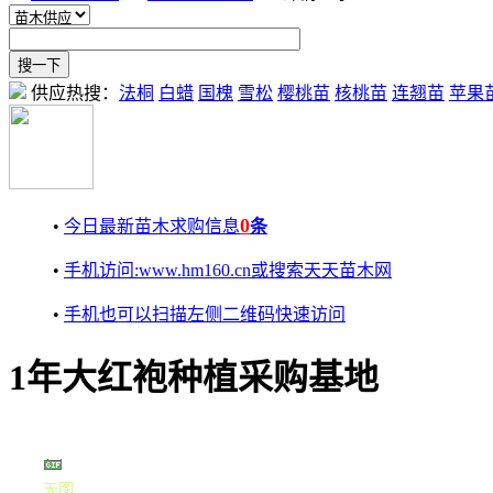
供应热搜：
法桐
白蜡
国槐
雪松
樱桃苗
核桃苗
连翘苗
苹果
0
•
今日最新苗木求购信息
条
•
手机访问:www.hm160.cn或搜索天天苗木网
•
手机也可以扫描左侧二维码快速访问
1年大红袍种植采购基地