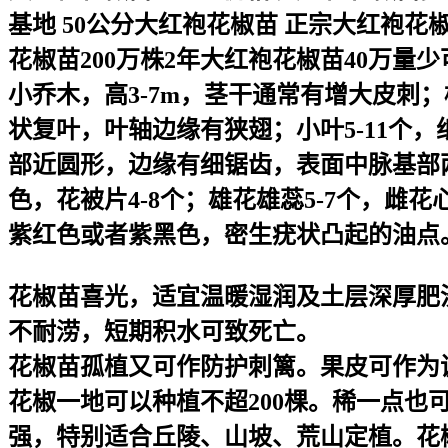
基地 50公分大红袍花椒苗 正宗大红袍花
花椒苗200万株2年大红袍花椒苗40万
小乔木，高3-7m，茎干通常有增大皮
状复叶，叶轴边缘有狭翅；小叶5-11个，纸
部近圆形，边缘有细锯齿，表面中脉基部
色，花被片4-8个；雄花雄蕊5-7个，雌花
紫红色或者紫黑色，密生疣状凸起的油点。花
花椒苗喜光，适宜温暖湿润及土层深厚肥
不耐涝，短期积水可致死亡。
花椒苗孤植又可作防护刺篱。果皮可作为
花椒一地可以种植不超200棵。稀一点也
强，特别适合丘陵、山坡、荒山定植。花