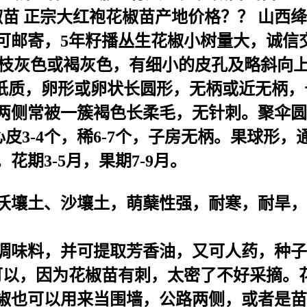
椒苗 正宗大红袍花椒苗产地价格？？ 山西绛
量少可邮寄，5年籽播丛生花椒小树量大，诚
刺；枝灰色或褐灰色，有细小的皮孔及略斜向
质，卵形或卵状长圆形，无柄或近无柄，长1.
两侧常被一簇褐色长柔毛，无针刺。聚伞圆
心皮3-4个，稀6-7个，子房无柄。果球形
期3-5月，果期7-9月。
沃壤土、沙壤土，萌蘖性强，耐寒，耐旱，
调味料，并可提取芳香油，又可人药，种子
可以，因为花椒苗有刺，太密了不好采摘。花
椒也可以用来当围墙，公路两侧，或者是苗