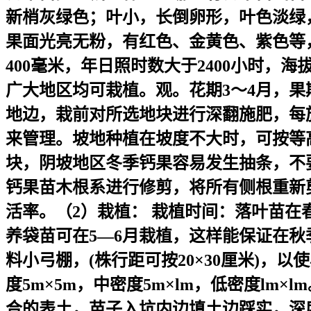
新梢灰绿色；叶小，长倒卵形，叶色淡绿
果面光亮无粉，有红色、金黄色、紫色等，
400毫米，年日照时数大于2400小时，
广大地区均可栽植。观。花期3～4月，果
地边，栽前对所选地块进行深翻施肥，每施
来管理。坡地种植在坡度不大时，可按等
块，阴坡地区冬季钙果容易发生抽条，不
钙果苗木根系进行修剪，将所有侧根重新剪
活率。（2）栽植： 栽植时间：落叶苗在
养袋苗可在5—6月栽植，这样能保证在秋
料小弓棚，(株行距可按20×30厘米)
度5m×5m，中密度5m×lm，低密度lm
合的表土，苗子入坑内边填土边踩实，深