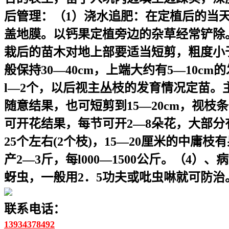
后管理：（1）浇水追肥：在定植后的当
盖地膜。以钙果定植旁边的杂草经常铲除。
栽后的苗木对地上部要适当短剪，粗度小于l
般保持30—40cm，上端大约有5—10
l—2个，以后视主丛枝的发育情况定苗。
随意结果，也可短剪到15—20cm，视
可开花结果，每节可开2—8朵花，大部分
25个左右(2个枝)，15—20厘米的中庸枝有
产2—3斤，每l000—1500公斤。（
蚜虫，一般用2．5功夫或吡虫啉就可防治
联系电话：
13934378492