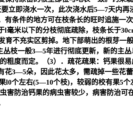
天要立即浇水一次，此次浇水后5—7天内再
有条件的地方可在枝条长的旺时追施一次化肥
毫米以下的分枝彻底疏除，枝条长于30cm
cm的发育不充实区剪掉。地下部萌出的根芽
主丛枝一般3—5年进行彻底更新，新的主
枝条的粗度而定。（3）．疏花疏果：钙果很
有花3—5朵，因此花太多，需疏掉一些花蕾
果l0个左右(5—10个枝)，较弱的校有果5个
4）、病虫害防治钙果的病虫害较少，病害防治
。