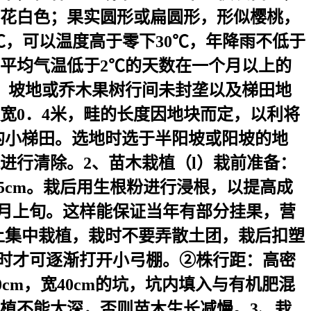
花白色；果实圆形或扁圆形，形似樱桃，
℃，可以温度高于零下30℃，年降雨不低于
季月平均气温低于2℃的天数在一个月以上的
地、坡地或乔木果树行间未封垄以及梯田地
宽0．4米，畦的长度因地块而定，以利将
的小梯田。选地时选于半阳坡或阳坡的地
进行清除。2、苗木栽植（l）栽前准备：
25cm。栽后用生根粉进行浸根，以提高成
3月上旬。这样能保证当年有部分挂果，营
养土集中栽植，栽时不要弄散土团，栽后扣塑
月初时才可逐渐打开小弓棚。②株行距：高密
0cm，宽40cm的坑，坑内填入与有机肥混
植不能太深，否则苗木生长减慢。3、栽