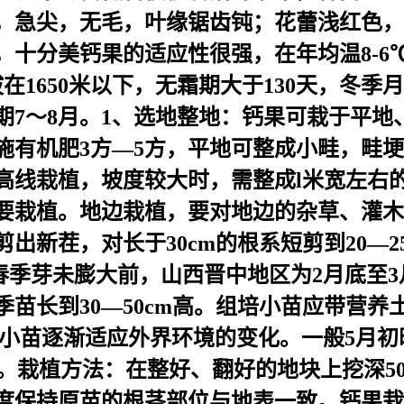
，急尖，无毛，叶缘锯齿钝；花蕾浅红色，
十分美钙果的适应性很强，在年均温8-6
海拔在1650米以下，无霜期大于130天，冬
期7～8月。1、选地整地：钙果可栽于平
有机肥3方—5方，平地可整成小畦，畦埂
高线栽植，坡度较大时，需整成l米宽左右
要栽植。地边栽植，要对地边的杂草、灌木
出新茬，对长于30cm的根系短剪到20—
春季芽未膨大前，山西晋中地区为2月底至
季苗长到30—50cm高。组培小苗应带营
，以使小苗逐渐适应外界环境的变化。一般5
×lm。栽植方法：在整好、翻好的地块上挖深5
度保持原苗的根茎部位与地表一致。钙果栽