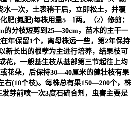
浇水一次，土表稍干后，立即松土，并覆
(氮肥)每株用量5—l两。（2）修剪：
的分枝短剪到25—30cm，苗木的主干一
一般在年保留1个，离母株远一些，第2年保持
丛以新长出的根孽为主进行培养，结果枝可
易成花，一般基生枝从基部第三节起往上均
或花朵，后保持30—40厘米的健壮枝有果
左右(10个枝)。每株总有果150—200个，株
可在发芽前喷一次3度石硫合剂，虫害主要是