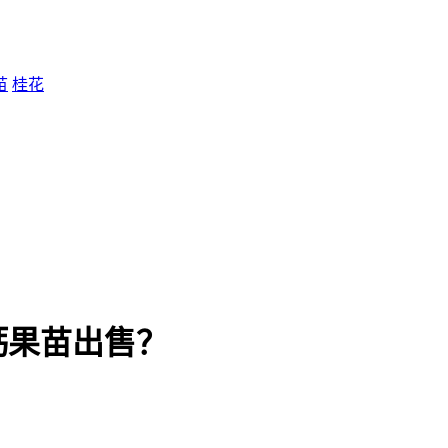
苗
桂花
钙果苗出售？