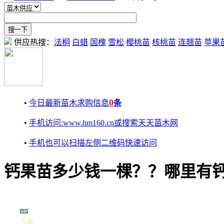
供应热搜：
法桐
白蜡
国槐
雪松
樱桃苗
核桃苗
连翘苗
苹果
0
•
今日最新苗木求购信息
条
•
手机访问:www.hm160.cn或搜索天天苗木网
•
手机也可以扫描左侧二维码快速访问
钙果苗多少钱一棵？？哪里有