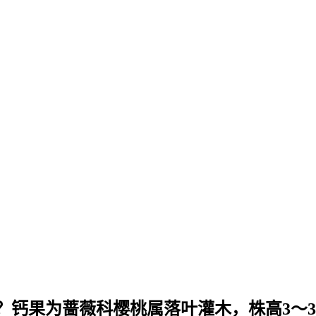
？钙果为蔷薇科樱桃属落叶灌木，株高3～