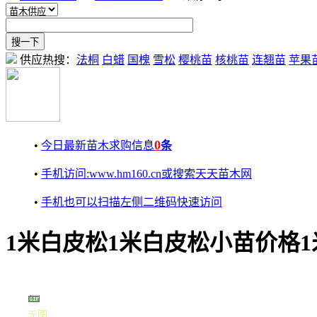
供应热搜：
法桐
白蜡
国槐
雪松
樱桃苗
核桃苗
连翘苗
苹果
0
•
今日最新苗木求购信息
条
•
手机访问:www.hm160.cn或搜索天天苗木网
•
手机也可以扫描左侧二维码快速访问
1米白皮松1米白皮松小苗价格