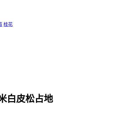
苗
桂花
1米白皮松占地