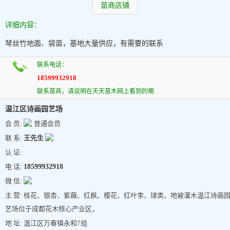
苗商店铺
详细内容：
琴丝竹地面、袋苗，基地大量供应，有需要的联系
联系电话：
18599932918
联系苗商，请说明在天天苗木网上看到的噢.
温江区诗画园艺场
会 员:
普通会员
联 系:
王先生
认 证:
电 话:
18599932918
微 信:
主 营: 桂花、银杏、紫薇、红枫、樱花、红叶李、球类、地被灌木温江诗画
艺场位于成都花木核心产业区，
地 址: 温江区万春镇永和7组