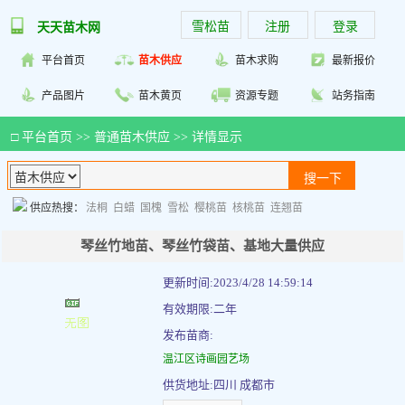
雪松苗
注册
登录
天天苗木网
平台首页
苗木供应
苗木求购
最新报价
产品图片
苗木黄页
资源专题
站务指南
□
平台首页
>>
普通苗木供应
>> 详情显示
供应热搜：
法桐
白蜡
国槐
雪松
樱桃苗
核桃苗
连翘苗
琴丝竹地苗、琴丝竹袋苗、基地大量供应
更新时间:2023/4/28 14:59:14
有效期限:二年
发布苗商:
温江区诗画园艺场
供货地址:四川 成都市