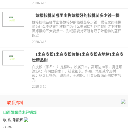
2020-3-15
嫁接核桃苗哪里出售嫁接好的核桃苗多少钱一棵
嫁接核桃苗哪里出售嫁接好的核桃苗多少钱一棵我家的核桃
苗为什么不结果？核桃苗为什么要嫁接？虾苗我们讲下核桃
苗嫁接的五大要点一、形成层要对齐所有双子叶植物的茎秆
的皮
2020-3-15
1米白皮松1米白皮松价格1米白皮松占地树1米白皮
松精品树
白皮松（学名：.）是松科，松属乔木，高可达30米，胸径可
达3米；有明显的主干，枝较细长，斜展，塔形或伞形树
冠；冬芽红褐色，卵圆形，无树脂。叶背及腹面两侧均有气
孔
2020-3-15
联系资料
山西凯辉苗木经销部
联 系:
朱凯辉