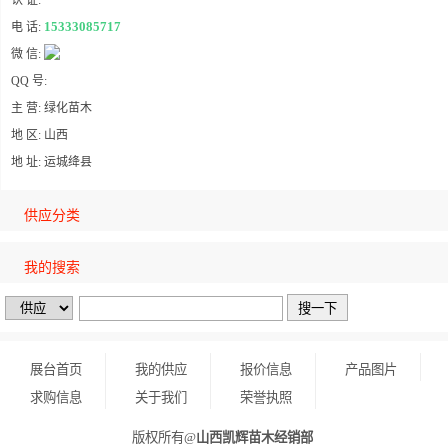
认 证:
15333085717
电 话:
微 信:
QQ 号:
主 营: 绿化苗木
地 区: 山西
地 址: 运城绛县
供应分类
我的搜索
展台首页
我的供应
报价信息
产品图片
求购信息
关于我们
荣誉执照
版权所有@
山西凯辉苗木经销部