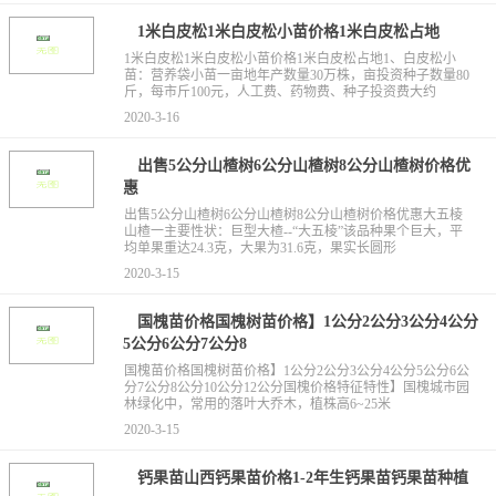
1米白皮松1米白皮松小苗价格1米白皮松占地
1米白皮松1米白皮松小苗价格1米白皮松占地1、白皮松小
苗：营养袋小苗一亩地年产数量30万株，亩投资种子数量80
斤，每市斤100元，人工费、药物费、种子投资费大约
2020-3-16
出售5公分山楂树6公分山楂树8公分山楂树价格优
惠
出售5公分山楂树6公分山楂树8公分山楂树价格优惠大五棱
山楂一主要性状：巨型大楂--“大五棱”该品种果个巨大，平
均单果重达24.3克，大果为31.6克，果实长圆形
2020-3-15
国槐苗价格国槐树苗价格】1公分2公分3公分4公分
5公分6公分7公分8
国槐苗价格国槐树苗价格】1公分2公分3公分4公分5公分6公
分7公分8公分10公分12公分国槐价格特征特性】国槐城市园
林绿化中，常用的落叶大乔木，植株高6~25米
2020-3-15
钙果苗山西钙果苗价格1-2年生钙果苗钙果苗种植