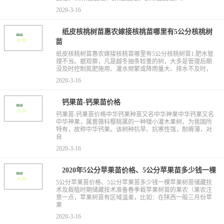
2020-3-16
纸皮核桃树苗惠农嫁接核桃苗哪里有5公分核桃树
苗
纸皮核桃树苗惠农嫁接核桃苗哪里有5公分核桃树苗1.肥水管
理不当。据观察，凡是越冬抽条较重的树，大多是管理后期
没及时控制氮肥施用、灌水频繁或降雨量大、排水不及时，
2020-3-16
钙果苗-钙果苗价格
钙果苗-钙果苗价格中华钙果种苗又名中华神果中华钙果又名
中华神果，属蔷薇科樱桃属的一种矮小灌木果树，为我国所
特有，故称中华钙果。该树种抗旱、抗寒性强，耐瘠薄，对
自
2020-3-16
2020年5公分苹果苗价格、5公分苹果苗多少钱一棵
5公分苹果苗价格、5公分苹果苗多少钱一棵苹果树苗储藏技
术及栽植时期储藏技术准备春季栽苹果树苗的果农（果农注
意一点，苹果树苗有区域温差，比如：在陕西一般三月份苹
果
2020-3-16