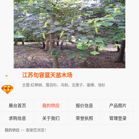
江苏句容蓝天苗木场
主营:红榉树、落羽杉、乌桕、无患子、香樟、池杉
展台首页
我的供应
报价信息
产品图片
求购信息
关于我们
荣誉执照
管理登录
我的供应
>> 谢谢您浏览！