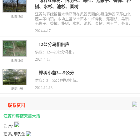
句容红榉树、落羽杉、乌桕、无患子、香樟、朴
树、水杉、池杉、栾树
江苏句容绿锦苗木场座落在风景秀丽的5级旅游景区茅山北
配图:5张
麓---茅山镇。本场主营乡土苗木：红榉树、落羽杉、乌桕、
无患子、香樟、朴树、水杉、池杉、栾树、白玉兰、冬青、
2024-4-17
12公分乌桕供应
供应：12---20公分乌桕。
2024-4-17
配图:2张
榉树小苗3---5公分
供应：3---5公分榉树小苗。
2022-12-13
配图:1张
联系资料
江苏句容蓝天苗木场
会 员:
联 系:
李先生