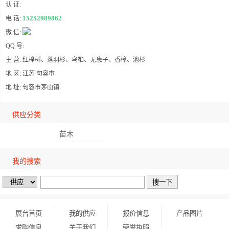
认 证:
15252989862
电 话:
微 信:
QQ 号:
主 营: 红榉树、落羽杉、乌桕、无患子、香樟、池杉
地 区: 江苏 句容市
地 址: 句容市茅山镇
供应分类
苗木
我的搜索
展台首页
我的供应
报价信息
产品图片
求购信息
关于我们
荣誉执照