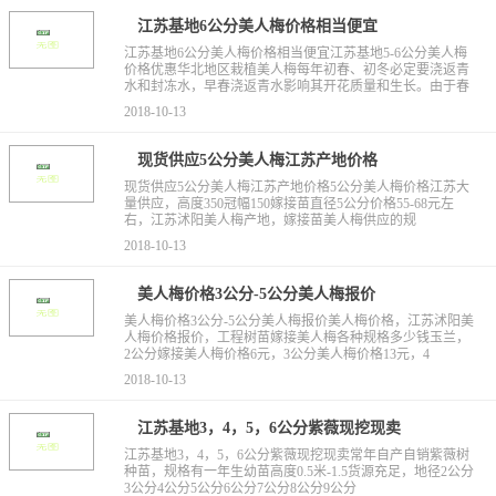
江苏基地6公分美人梅价格相当便宜
江苏基地6公分美人梅价格相当便宜江苏基地5-6公分美人梅
价格优惠华北地区栽植美人梅每年初春、初冬必定要浇返青
水和封冻水，早春浇返青水影响其开花质量和生长。由于春
2018-10-13
现货供应5公分美人梅江苏产地价格
现货供应5公分美人梅江苏产地价格5公分美人梅价格江苏大
量供应，高度350冠幅150嫁接苗直径5公分价格55-68元左
右，江苏沭阳美人梅产地，嫁接苗美人梅供应的规
2018-10-13
美人梅价格3公分-5公分美人梅报价
美人梅价格3公分-5公分美人梅报价美人梅价格，江苏沭阳美
人梅价格报价，工程树苗嫁接美人梅各种规格多少钱玉兰，
2公分嫁接美人梅价格6元，3公分美人梅价格13元，4
2018-10-13
江苏基地3，4，5，6公分紫薇现挖现卖
江苏基地3，4，5，6公分紫薇现挖现卖常年自产自销紫薇树
种苗，规格有一年生幼苗高度0.5米-1.5货源充足，地径2公分
3公分4公分5公分6公分7公分8公分9公分