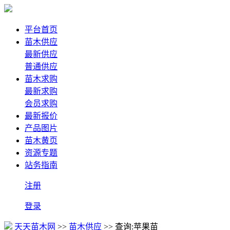
平台首页
苗木供应
最新供应
普通供应
苗木求购
最新求购
会员求购
最新报价
产品图片
苗木黄页
资源专题
站务指南
注册
登录
天天苗木网
>>
苗木供应
>> 查询:苹果苗