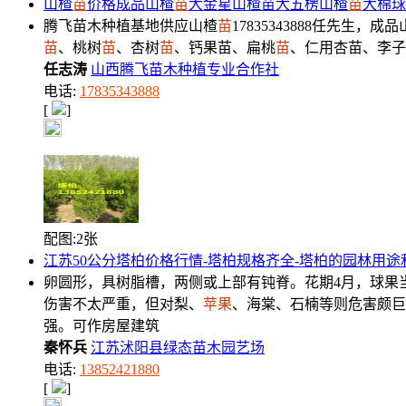
山楂
苗
价格成品山楂
苗
大金星山楂苗大五楞山楂
苗
大棉球
腾飞苗木种植基地供应山楂
苗
17835343888任先生，成
苗
、桃树
苗
、杏树
苗
、钙果苗、扁桃
苗
、仁用杏苗、李子
任志涛
山西腾飞苗木种植专业合作社
电话:
17835343888
[
]
配图:2张
江苏50公分塔柏价格行情-塔柏规格齐全-塔柏的园林用途
卵圆形，具树脂槽，两侧或上部有钝脊。花期4月，球果当
伤害不太严重，但对梨、
苹果
、海棠、石楠等则危害颇巨
强。可作房屋建筑
秦怀兵
江苏沭阳县绿态苗木园艺场
电话:
13852421880
[
]