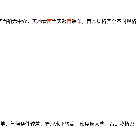
自产自销无中介，实地看
苗
当天起
苗
装车，苗木规格齐全不同规格
、山地、气候条件较差、管理水平较高，密度应大些，否则栽植密