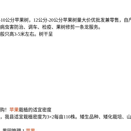
6-10公分苹果树，12公分-20公分苹果树量大价优批发兼零售，
病虫害防治、调车、检疫、果树修剪一条龙服务。
般只高3-5米左右。树干呈
购！
苹果
栽植的适宜密度
，我县适宜栽植密度为3×2每亩110株。矮生品种、矮化栽培
果园管理 1.
苹果