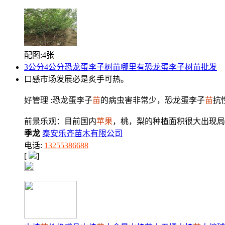
配图:4张
3公分4公分恐龙蛋李子树苗哪里有恐龙蛋李子树苗批发
口感市场发展必是炙手可热。
好管理 :恐龙蛋李子
苗
的病虫害非常少，恐龙蛋李子
苗
抗
前景乐观：目前国内
苹果
，桃，梨的种植面积很大出现局
季龙
泰安乐齐苗木有限公司
电话:
13255386688
[
]