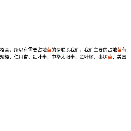
格高，所以有需要占地
苗
的请联系我们，我们主要的占地
苗
有
矮樱、仁用杏、红叶李、中华太阳李、金叶榆、枣树
苗
、美国