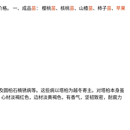
价格。 一、成品
苗
： 樱桃
苗
、核桃
苗
、山楂
苗
、柿子
苗
、
苹果
及圆柏石楠锈病等。这些病以塔柏为越冬寄主。对塔柏本身虽
 心材淡褐红色，边材淡黄褐色，有香气，坚韧致密，耐腐力