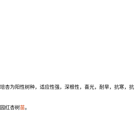
有栽培杏为阳性树种，适应性强，深根性，喜光，耐旱，抗寒，抗
园红杏树
苗
。