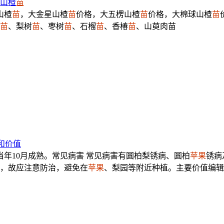
山楂
苗
品山楂
苗
，大金星山楂
苗
价格，大五楞山楂
苗
价格，大棉球山楂
苗
苗
、梨树
苗
、枣树
苗
、石榴
苗
、香椿
苗
、山萸肉苗
和价值
年10月成熟。常见病害 常见病害有圆柏梨锈病、圆柏
苹果
锈病
，故应注意防治，避免在
苹果
、梨园等附近种植。主要价值编辑