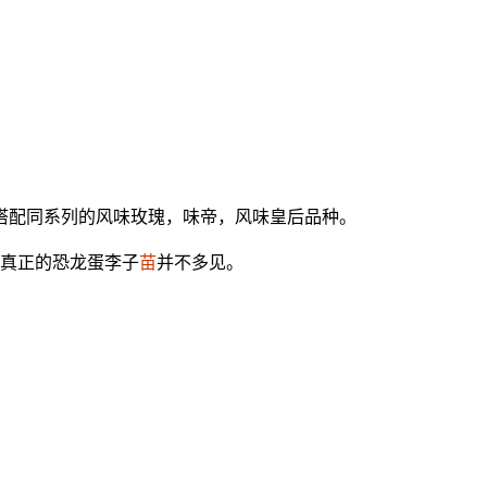
搭配同系列的风味玫瑰，味帝，风味皇后品种。
真正的恐龙蛋李子
苗
并不多见。