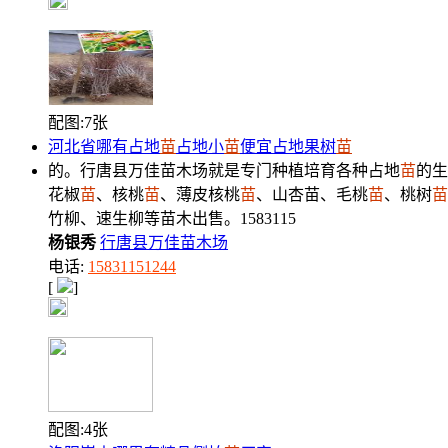
配图:7张
河北省哪有占地
苗
占地小
苗
便宜占地果树
苗
的。行唐县万佳苗木场就是专门种植培育各种占地
苗
的生
花椒
苗
、核桃
苗
、薄皮核桃
苗
、山杏苗、毛桃
苗
、桃树
苗
竹柳、速生柳等苗木出售。1583115
杨银秀
行唐县万佳苗木场
电话:
15831151244
[
]
配图:4张