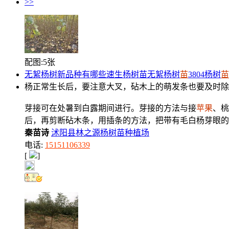
>>
配图:5张
无絮杨树新品种有哪些速生杨树苗无絮杨树
苗
3804杨树
苗
杨正常生长后，要注意大叉，砧木上的萌发条也要及时除
芽接可在处暑到白露期间进行。芽接的方法与接
苹果
、桃
后，再剪断砧木条，用插条的方法，把带有毛白杨芽眼的
秦苗诗
沭阳县林之源杨树苗种植场
电话:
15151106339
[
]