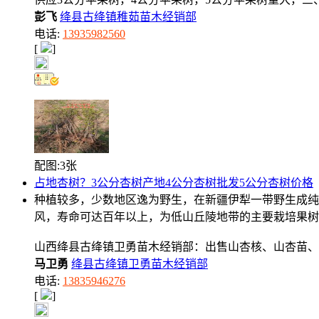
彭飞
绛县古绛镇稚茹苗木经销部
电话:
13935982560
[
]
配图:3张
占地杏树？3公分杏树产地4公分杏树批发5公分杏树价格
种植较多，少数地区逸为野生，在新疆伊犁一带野生成纯
风，寿命可达百年以上，为低山丘陵地带的主要栽培果树
山西绛县古绛镇卫勇苗木经销部：出售山杏核、山杏苗、
马卫勇
绛县古绛镇卫勇苗木经销部
电话:
13835946276
[
]