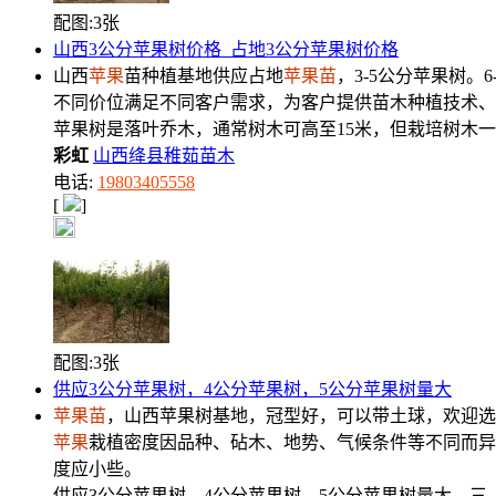
配图:3张
山西3公分苹果树价格_占地3公分苹果树价格
山西
苹果
苗种植基地供应占地
苹果
苗
，3-5公分苹果树。
不同价位满足不同客户需求，为客户提供苗木种植技术、
苹果树是落叶乔木，通常树木可高至15米，但栽培树木一
彩虹
山西绛县稚茹苗木
电话:
19803405558
[
]
配图:3张
供应3公分苹果树，4公分苹果树，5公分苹果树量大
苹果
苗
，山西苹果树基地，冠型好，可以带土球，欢迎选
苹果
栽植密度因品种、砧木、地势、气候条件等不同而异
度应小些。
供应3公分苹果树，4公分苹果树，5公分苹果树量大，三、