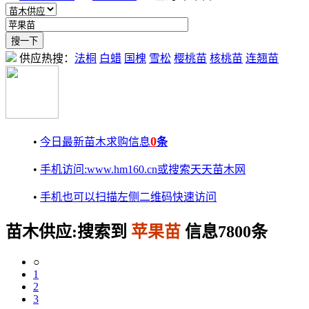
供应热搜：
法桐
白蜡
国槐
雪松
樱桃苗
核桃苗
连翘苗
0
•
今日最新苗木求购信息
条
•
手机访问:www.hm160.cn或搜索天天苗木网
•
手机也可以扫描左侧二维码快速访问
苗木供应:搜索到
苹果苗
信息7800条
○
1
2
3