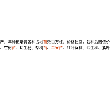
产，年种植培育各种占地
苗
数百万株，价格便宜，栽种后赔偿价
、杏树
苗
、速生杨、梨树
苗
、
苹果
苗
、红叶碧桃、速生柳、紫叶