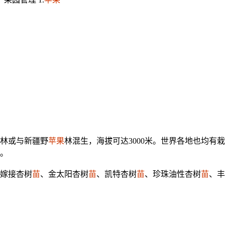
林或与新疆野
苹果
林混生，海拔可达3000米。世界各地也均
。
嫁接杏树
苗
、金太阳杏树
苗
、凯特杏树
苗
、珍珠油性杏树
苗
、丰