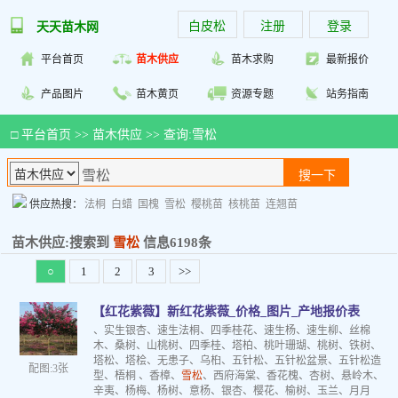
白皮松
注册
登录
天天苗木网
平台首页
苗木供应
苗木求购
最新报价
产品图片
苗木黄页
资源专题
站务指南
□
平台首页
>>
苗木供应
>> 查询:雪松
供应热搜：
法桐
白蜡
国槐
雪松
樱桃苗
核桃苗
连翘苗
苗木供应:搜索到
雪松
信息6198条
○
1
2
3
>>
【红花紫薇】新红花紫薇_价格_图片_产地报价表
、实生银杏、速生法桐、四季桂花、速生杨、速生柳、丝棉
木、桑树、山桃树、四季桂、塔柏、桃叶珊瑚、桃树、铁树、
塔松、塔桧、无患子、乌桕、五针松、五针松盆景、五针松造
配图:3张
型、梧桐 、香樟、
雪松
、西府海棠、香花槐、杏树、悬岭木、
辛夷、杨梅、杨树、意杨、银杏、樱花、榆树、玉兰、月月