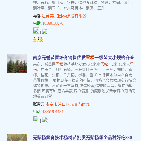
桂、云杉、榆叶梅、银桂、造型五针松、紫薇、棕榈、紫荆、
紫叶李、紫玉兰、杂交马褂木、紫藤、直升
江苏美宗园林建设有限公司
马春
电话:
18360108270
[
]
南京元誉苗圃培育销售优质
雪松
一级苗大小规格齐全
南京元誉苗圃
雪松
种植基地批发40-1米小
雪松
，2米-10米大
雪
松
，广玉兰，红叶石楠，高杆红叶石 楠，土石楠，蜀桧，香
樟，桂花，法桐，千头椿，枫香，垂柳 本场苗木为自产自销，
苗圃价格 ，根据现在不稳定的行情，价格也会根据现实行情给
你的优惠。本苗圃一贯坚持,诚信经营,信誉的宗旨。坚持“薄利
多销,互惠互利,双方共赢,客户满意”的原则欢迎新老客户现场实
地看苗订货，
南京市浦口区元誉苗圃场
张青元
电话:
13851901184
[
]
无絮杨繁育技术杨树苗批发无絮杨哪个品种好吃3804速生杨价格