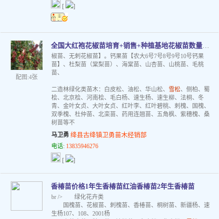
[
]
全国大红袍花椒苗培育+销售+种植基地花椒苗数量大规格全价格低
椒苗、无刺花椒苗】。钙果苗【农大6号7号8号9号10号钙果
苗】、杜梨苗（棠梨苗）、海棠苗、山杏苗、山桃苗、毛桃
苗、
配图:4张
二造林绿化类苗木：白皮松、油松、华山松、
雪松
、侧柏、蜀
桧、北京桧、河南桧、毛白杨、速生杨、速生柳、法桐、冬
青、金叶女贞、大叶女贞、红叶李、红叶碧桃、刺槐、国槐、
双季槐、杜仲苗、北栾苗、药用连翘苗、五角枫、紫穗槐、桑
树苗等不
绛县古绛镇卫勇苗木经销部
马卫勇
电话:
13835946276
[
]
香椿苗价格1年生香椿苗红油香椿苗2年生香椿苗
br /> 绿化花卉类
国槐苗、花椒苗、刺槐苗、香椿苗、桐树苗、新疆杨、速
生杨107、108、2001杨