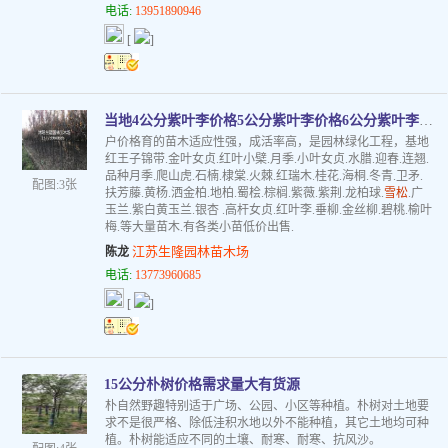
电话:
13951890946
[
]
当地4公分紫叶李价格5公分紫叶李价格6公分紫叶李价格
户价格育的苗木适应性强，成活率高，是园林绿化工程，基地
红王子锦带.金叶女贞.红叶小檗.月季.小叶女贞.水腊.迎春.连翘.
品种月季.爬山虎.石楠.棣棠.火棘.红瑞木.桂花.海桐.冬青.卫矛.
配图:3张
扶芳藤.黄杨.洒金柏.地柏.蜀桧.棕榈.紫薇.紫荆.龙柏球.
雪松
.广
玉兰.紫白黄玉兰.银杏 .高杆女贞.红叶李.垂柳.金丝柳.碧桃.榆叶
梅.等大量苗木.有各类小苗低价出售.
江苏生隆园林苗木场
陈龙
电话:
13773960685
[
]
15公分朴树价格需求量大有货源
朴自然野趣特别适于广场、公园、小区等种植。朴树对土地要
求不是很严格、除低洼积水地以外不能种植，其它土地均可种
植。朴树能适应不同的土壤、耐寒、耐寒、抗风沙。