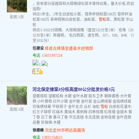
，另有部分容器苗和大规格绿化苗木等待出售，量大价低,欢迎
选购!
供应1年生、2年生白皮松小苗，营养杯侧柏苗100万 营养杯油
配图:3张
松苗100万 各种规格白皮松苗、油松苗、
雪松
苗，黑松苗 华山
松
供应3-10公分国槐、大规格国槐（直径5公分至1米） 皂角（20
公分至1米）新疆杨， 毛白杨苗、速生杨、107，108，84K （5
至10公分）
绛县古绛镇呈盛苗木经销部
任建设
电话:
13453397224
[
]
河北保定棣棠4分枝高度80公分批发价格3元
望都塔桧 望都桧柏 水腊 金叶水腊 胶东卫矛 朝鲜黄杨 大叶黄
杨 小叶黄杨 红叶小檗 金叶榆 金叶莸 金山绣线菊 金焰绣线菊
珍珠绣线菊 平枝荀子 金叶女贞 云杉 油松
雪松
白皮松花灌木:
配图:4张
红王子锦带 红瑞木 黄瑞木 黄刺梅 四季玫瑰 红玫瑰 金银木 紫
丁香 白丁香 暴马丁香 华北连翘 东北连翘 金钟连翘 金叶连翘
迎春 珍珠梅 木槿
河北定州市明远苗圃场
徐建峰
电话:
13931254623