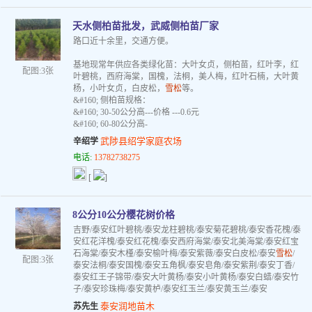
天水侧柏苗批发，武威侧柏苗厂家
路口近十余里，交通方便。
基地现常年供应各类绿化苗：大叶女贞，侧柏苗，红叶李，红
配图:3张
叶碧桃，西府海棠，国槐，法桐，美人梅，红叶石楠，大叶黄
杨，小叶女贞，白皮松，
雪松
等。
&#160; 侧柏苗规格：
&#160; 30-50公分高---价格 ---0.6元
&#160; 60-80公分高-
武陟县绍学家庭农场
辛绍学
电话:
13782738275
[
]
8公分10公分樱花树价格
吉野/泰安红叶碧桃/泰安龙柱碧桃/泰安菊花碧桃/泰安香花槐/泰
安红花洋槐/泰安红花槐/泰安西府海棠/泰安北美海棠/泰安红宝
石海棠/泰安木槿/泰安榆叶梅/泰安紫薇/泰安白皮松/泰安
雪松
/
配图:3张
泰安法桐/泰安国槐/泰安五角枫/泰安皂角/泰安紫荆/泰安丁香/
泰安红王子锦带/泰安大叶黄杨/泰安小叶黄杨/泰安白蜡/泰安竹
子/泰安珍珠梅/泰安黄栌/泰安红玉兰/泰安黄玉兰/泰安
泰安润地苗木
苏先生