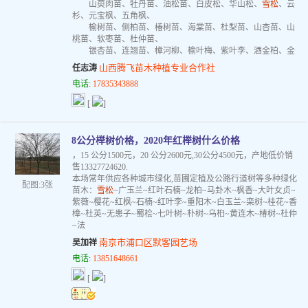
山萸肉苗、牡丹苗、油松苗、白皮松、华山松、
雪松
、云
杉、元宝枫、五角枫、
榆树苗、侧柏苗、椿树苗、海棠苗、杜梨苗、山杏苗、山
桃苗、软枣苗、杜仲苗、
银杏苗、连翘苗、樟河柳、榆叶梅、紫叶李、酒金柏、金
山西腾飞苗木种植专业合作社
任志涛
电话:
17835343888
[
]
8公分榉树价格，2020年红榉树什么价格
，15 公分1500元，20 公分2600元,30公分4500元，产地低价销
售13327724620.
本场常年供应各种城市绿化,苗圃定植及公路行道树等多种绿化
配图:3张
苗木：
雪松
~广玉兰~红叶石楠~龙柏~马卦木~枫香~大叶女贞~
紫薇~樱花~红枫~石楠~红叶李~重阳木~白玉兰~栾树~桂花~香
樟~杜英~无患子~蜀桧~七叶树~朴树~乌桕~黄连木~椿树~杜仲
~法
南京市浦口区默客园艺场
吴加祥
电话:
13851648661
[
]