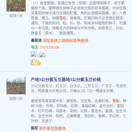
（1）有性繁殖；是通过有性（受精）过程得到种子，用于繁
殖新个体。要得到优良种子必须有优良的双亲植株，并对优株
采集到的种子进行合理的贮藏。有的必须随采随播。如：八角
配图:5张
茴香、黄兰、树蕨
雪松
、臭椿等。贮藏的种子必须放在荫凉、
通风、干燥的房内。松、杉、柏、和禾本科植物的种子，贮藏
以一年为限。球根花卉的种球以半年为限，如香雪兰、白合、
晚香玉（草本）、唐昌蒲等。 <
沭阳县林之源杨树苗种植场
秦苗诗
电话:
15151106339
[
]
产地3公分紫玉兰基地3公分紫玉兰价格
25公分紫玉兰，红玉兰，白玉兰，二乔玉兰，广玉兰，货源充
足，购苗量大价格从优。价格从3元-7元一棵装车价格，
配图:3张
基地常年批发苗木有：娜塔栎，沼生栎，北美红栎，
雪松
，榉
树 乌桕，朴树，舒玛栎，红榉，美国红枫，金叶水杉，重阳
木，红叶石楠，马褂木，栾树，红枫，黄连木，紫薇，丛生乌
桕，丛生朴树，枇杷，北美枫香，落羽杉，香樟，中山杉，七
叶树，无患子
南京乘龙苗圃场
陈军