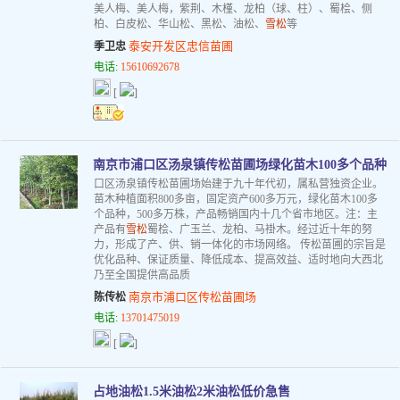
美人梅、美人梅，紫荆、木槿、龙柏（球、柱）、蜀桧、侧
柏、白皮松、华山松、黑松、油松、
雪松
等
泰安开发区忠信苗圃
季卫忠
电话:
15610692678
[
]
南京市浦口区汤泉镇传松苗圃场绿化苗木100多个品种
口区汤泉镇传松苗圃场始建于九十年代初，属私营独资企业。
苗木种植面积800多亩，固定资产600多万元，绿化苗木100多
个品种，500多万株，产品畅销国内十几个省市地区。注：主
产品有
雪松
蜀桧、广玉兰、龙柏、马褂木。经过近十年的努
力，形成了产、供、销一体化的市场网络。 传松苗圃的宗旨是
优化品种、保证质量、降低成本、提高效益、适时地向大西北
乃至全国提供高品质
南京市浦口区传松苗圃场
陈传松
电话:
13701475019
[
]
占地油松1.5米油松2米油松低价急售