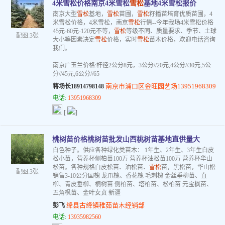
4米雪松价格南京4米雪松
雪松
基地4米雪松报价
南京大型
雪松
基地，
雪松
苗圃，
雪松
籽播苗培育优质苗圃，4
米雪松价格，4米雪松，南京
雪松
行情--今年我场4米雪松价格
45元-60元-120元不等，
雪松
等级不同、质量要求、季节、土球
配图:3张
大小等因素决定
雪松
价格，实时
雪松
苗木价格，欢迎电话咨询
我们。
南京广玉兰价格:杆径2公分8元，3公分//20元,4公分//30元,5公
分//45元,6公分//65
南京市浦口区金旺园艺场13951968309
蒋场长18914798148
电话:
13951968309
[
]
桃树苗价格桃树苗批发山西桃树苗基地直供量大
白色种子。供应各种绿化类苗木： 1年生、2年生、3年生白皮
松小苗，营养杯侧柏苗100万 营养杯油松苗100万 营养杯华山
松苗。各种规格白皮松苗、油松苗、
雪松
苗，黑松苗，华山松
配图:3张
销售3-10公分国槐 龙爪槐、香花槐 毛刺槐 金丝垂柳苗、直
柳、青皮垂柳、桐树苗 侧柏苗、塔柏苗、松柏苗 元宝枫苗、
五角枫苗、金叶女贞 新疆
绛县古绛镇稚茹苗木经销部
彭飞
电话:
13935982560