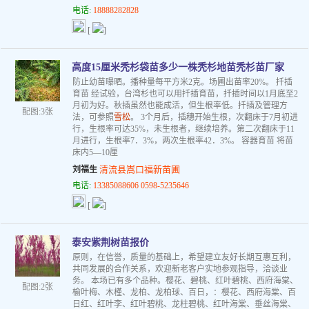
电话:
18888282828
[
]
高度15厘米秃杉袋苗多少一株秃杉地苗秃杉苗厂家
防止幼苗曝晒。播种量每平方米2克。场圃出苗率20%。 扦插
育苗 经试验，台湾杉也可以用扦插育苗，扦插时间以1月底至2
月初为好。秋插虽然也能成活，但生根率低。扦插及管理方
配图:3张
法，可参照
雪松
。 3个月后，插穗开始生根，次翻床于7月初进
行，生根率可达35%，未生根者，继续培养。第二次翻床于11
月进行，生根率7．3%，两次生根率42．3%。 容器育苗 将苗
床内5—10厘
清流县嵩口福新苗圃
刘福生
电话:
13385088606 0598-5235646
[
]
泰安紫荆树苗报价
原则，在信誉，质量的基础上，希望建立友好长期互惠互利，
共同发展的合作关系，欢迎新老客户实地参观指导，洽谈业
务。 本场已有多个品种。樱花、碧桃、红叶碧桃、西府海棠、
配图:2张
榆叶梅、木槿、龙柏、龙柏球、百日，：樱花、西府海棠、百
日红、红叶李、红叶碧桃、龙柱碧桃、红叶海棠、垂丝海棠、