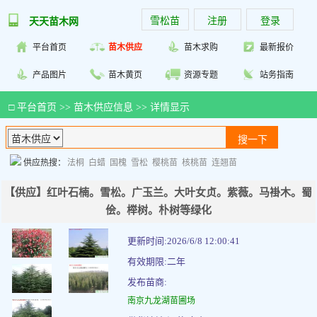
雪松苗
注册
登录
天天苗木网
平台首页
苗木供应
苗木求购
最新报价
产品图片
苗木黄页
资源专题
站务指南
□
平台首页
>>
苗木供应信息
>> 详情显示
供应热搜：
法桐
白蜡
国槐
雪松
樱桃苗
核桃苗
连翘苗
【供应】红叶石楠。雪松。广玉兰。大叶女贞。紫薇。马褂木。蜀
侩。榉树。朴树等绿化
更新时间:2026/6/8 12:00:41
有效期限:二年
发布苗商:
南京九龙湖苗圃场