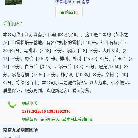
供货地址:江苏 南京
苗商店铺
详细内容：
本公司位于江苏省南京市浦口区汤泉镇。。这里是全国的【苗木之
乡】和雪松培养基地。有各种规格的雪松[1-10]米。红叶石楠[p20-
200]公分。马褂木【5-18】公分。紫薇【2-8】公分。大叶女贞【2-
12】公分。蜀侩【0.5-2】米。榉树。朴树【15-50】公分。广玉兰【3-
15】公分。白玉兰【3-15】。紫玉兰【3-8】公分。皂角[15-50】公
分。紫花泡桐【15-50】公分。柿子树【10-35】公分。栾树【4-10】
公分。等绿化苗木。本公司宗旨是诚信待客。以人为本。价格便宜。
质量保证，服务周到。欢迎新老客户看苗订货。
联系电话：
13182922616 13851902886
联系苗商，请说明在天天苗木网上看到的噢.
南京九龙湖苗圃场