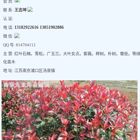
会 员:
联 系:
王志坤
认 证:
电 话:
13182922616 13851902886
微 信:
QQ 号: 814704112
主 营: 红叶石楠。雪松。广玉兰。大叶女贞。紫薇。榉树。朴树。蜀侩。等
化苗木
地 址: 江苏南京浦口区汤泉镇