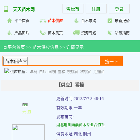
雪松苗
注册
登录
天天苗木网
平台首页
苗木供应
苗木求购
最新报价
产品图片
苗木黄页
资源专题
站务指南
□
平台首页
>>
苗木供应信息
>> 详情显示
供应热搜：
法桐
白蜡
国槐
雪松
樱桃苗
核桃苗
连翘苗
【供应】香樟
更新时间:2013/7/7 8:48:16
有效期限:一年
发布苗商:
湖北荆州雨晨苗木专业合作社
供货地址:湖北 荆州