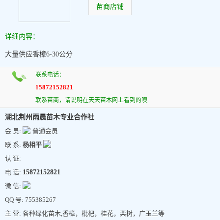
苗商店铺
详细内容：
大量供应香樟6-30公分
联系电话：
15872152821
联系苗商，请说明在天天苗木网上看到的噢.
湖北荆州雨晨苗木专业合作社
会 员:
普通会员
联 系:
杨相平
认 证:
电 话:
15872152821
微 信:
QQ 号: 755385267
主 营: 各种绿化苗木,香樟，枇杷，桂花，栾树，广玉兰等