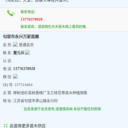
（马尼拉，天堂，百慕大等花卉苗木。
联系电话：
13776370928
联系苗商，请说明在天天苗木网上看到的噢.
句容市永兴万家苗圃
会 员:
普通会员
联 系:
董元兵
认 证:
电 话:
13776370928
微 信:
QQ 号: 237514464
主 营: 榉树池杉栾树香樟广玉兰桂花等苗木种植销售
地 址: 江苏省句容市茅山镇永兴村
信息来源于会员发布,请谨慎采纳.本站不做任何担保.
此苗商更多苗木供应