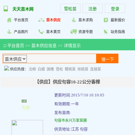
雪松苗
注册
登录
天天苗木网
平台首页
苗木供应
苗木求购
最新报价
产品图片
苗木黄页
资源专题
站务指南
□
平台首页
>>
苗木供应信息
>> 详情显示
供应热搜：
法桐
白蜡
国槐
雪松
樱桃苗
核桃苗
连翘苗
【供应】供应句容10-22公分香樟
更新时间:2015/7/16 10:10:05
有效期限:一年
发布苗商:
句容市永兴万家苗圃
供货地址:江苏 句容