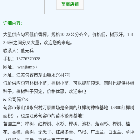
苗商店铺
详细内容：
大量供应句容低价香樟，规格10-22公分齐全，价格低，树形好，1.8-
2.6米之间分叉大量，欢迎您的来电。
联系人：董元兵
手机：13776370928
网址： wanjiamp /
地址：江苏句容市茅山镇永兴村7号
低价供应句容朴树小苗，榉树小苗。可以提前预定。同时也提供朴树
种子，榉树种子预定，价格优惠，欢迎来电
& 公司简介&
句容市茅山镇永兴村万家圃场是全国的红榉树种植基地（3800红榉树
面积），也是江苏句容市的苗木繁育基地！
苗圃主产：榉树、红榉树、水杉、榉树、池杉、落羽杉、榉树、桂
花、香樟、栾树、无患子、红果冬青、乌桕、广玉兰、白玉兰、草坪