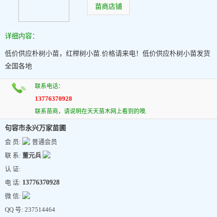
苗商店铺
详细内容：
低价供应朴树小苗，红榉树小苗.价格请来电！低价供应朴树小苗发货
全国各地
联系电话：
13776370928
联系苗商，请说明在天天苗木网上看到的噢.
句容市永兴万家苗圃
会 员:
普通会员
联 系:
董元兵
认 证:
电 话:
13776370928
微 信:
QQ 号: 237514464