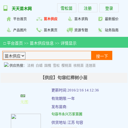
雪松苗
注册
登录
天天苗木网
平台首页
苗木供应
苗木求购
最新报价
产品图片
苗木黄页
资源专题
站务指南
□
平台首页
>>
苗木供应信息
>> 详情显示
供应热搜：
法桐
白蜡
国槐
雪松
樱桃苗
核桃苗
连翘苗
【供应】句容红榉树小苗
更新时间:2016/2/16 14:12:36
有效期限:一年
发布苗商:
句容市永兴万家苗圃
供货地址:江苏 句容