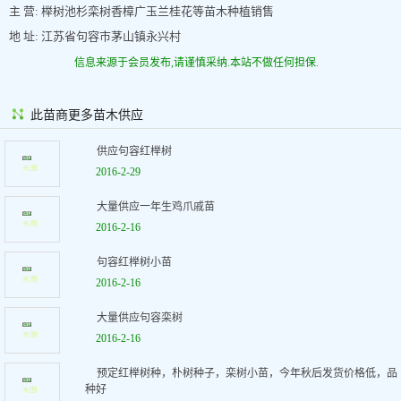
主 营: 榉树池杉栾树香樟广玉兰桂花等苗木种植销售
地 址: 江苏省句容市茅山镇永兴村
信息来源于会员发布,请谨慎采纳.本站不做任何担保.
此苗商更多苗木供应
供应句容红榉树
2016-2-29
大量供应一年生鸡爪戚苗
2016-2-16
句容红榉树小苗
2016-2-16
大量供应句容栾树
2016-2-16
预定红榉树种，朴树种子，栾树小苗，今年秋后发货价格低，品
种好