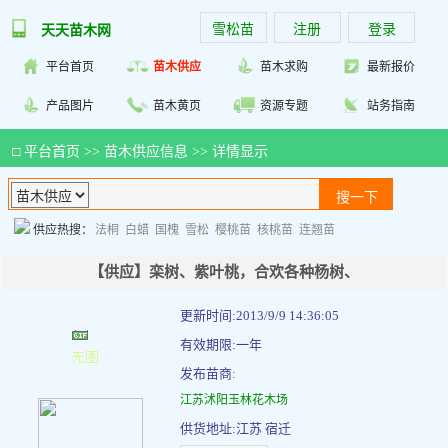
雪松苗
注册
登录
天天苗木网
平台首页
苗木供应
苗木求购
最新报价
产品图片
苗木黄页
资源专题
站务指南
□
平台首页
>>
苗木供应信息
>> 详情显示
供应热搜：
法桐
白蜡
国槐
雪松
樱桃苗
核桃苗
连翘苗
【供应】栾树、紫叶桃，合欢各种杨树、
更新时间:2013/9/9 14:36:05
有效期限:一年
发布苗商:
江苏沭阳玉林花木场
供货地址:江苏 宿迁