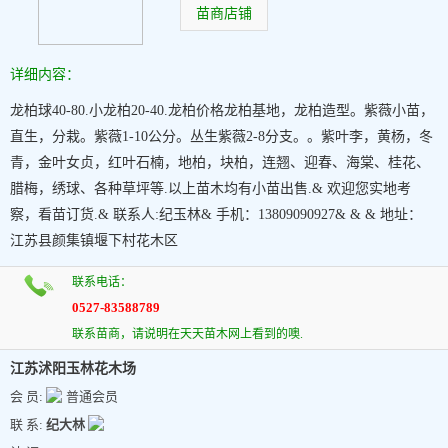
苗商店铺
详细内容：
龙柏球40-80.小龙柏20-40.龙柏价格龙柏基地，龙柏造型。紫薇小苗，
直生，分栽。紫薇1-10公分。丛生紫薇2-8分支。。紫叶李，黄杨，冬
青，金叶女贞，红叶石楠，地柏，块柏，连翘、迎春、海棠、桂花、
腊梅，绣球、各种草坪等.以上苗木均有小苗出售.& 欢迎您实地考
察，看苗订货.& 联系人:纪玉林& 手机：13809090927& & & 地址：
江苏县颜集镇堰下村花木区
联系电话：
0527-83588789
联系苗商，请说明在天天苗木网上看到的噢.
江苏沭阳玉林花木场
会 员:
普通会员
联 系:
纪大林