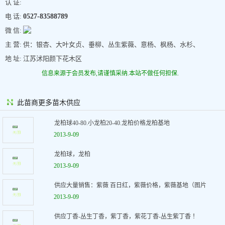
认 证:
电 话:
0527-83588789
微 信:
主 营: 供：银杏、大叶女贞、垂柳、丛生紫薇、意杨、枫杨、水杉、
地 址: 江苏沭阳颜下花木区
信息来源于会员发布,请谨慎采纳.本站不做任何担保.
此苗商更多苗木供应
龙柏球40-80.小龙柏20-40.龙柏价格龙柏基地
2013-9-09
龙柏球，龙柏
2013-9-09
供应大量销售：紫薇 百日红，紫薇价格，紫薇基地（图片
2013-9-09
供应丁香-丛生丁香，紫丁香，紫花丁香-丛生紫丁香 ！